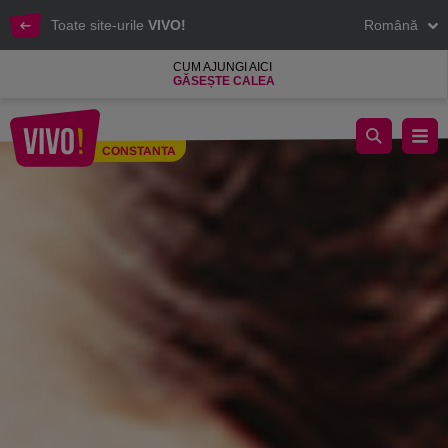
Toate site-urile
VIVO!
Română
CUM AJUNGI AICI
GĂSEȘTE CALEA
Descoperă branduri de calitate la VIVO! Constanța
CONSTANTA
Constanta