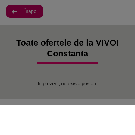
Înapoi
Toate ofertele de la VIVO!
Constanta
În prezent, nu există postări.