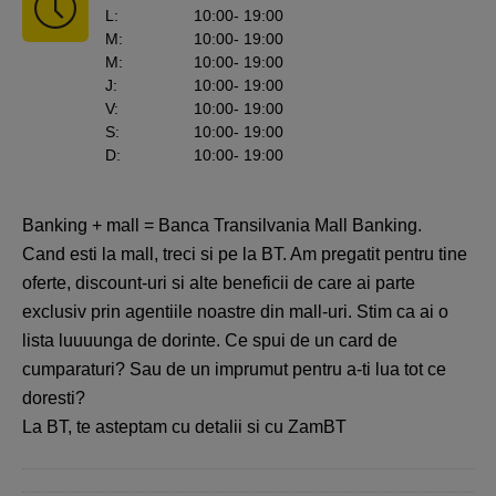
L
:
10:00
- 19:00
M
:
10:00
- 19:00
M
:
10:00
- 19:00
J
:
10:00
- 19:00
V
:
10:00
- 19:00
S
:
10:00
- 19:00
D
:
10:00
- 19:00
Banking + mall = Banca Transilvania Mall Banking.
Cand esti la mall, treci si pe la BT. Am pregatit pentru tine
oferte, discount-uri si alte beneficii de care ai parte
exclusiv prin agentiile noastre din mall-uri. Stim ca ai o
lista luuuunga de dorinte. Ce spui de un card de
cumparaturi? Sau de un imprumut pentru a-ti lua tot ce
doresti?
La BT, te asteptam cu detalii si cu ZamBT