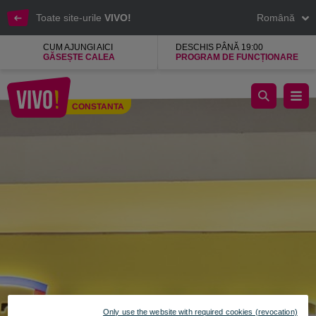
Toate site-urile
VIVO!
Română
CUM AJUNGI AICI
DESCHIS PÂNĂ 19:00
GĂSEȘTE CALEA
PROGRAM DE FUNCȚIONARE
Banca Transilvania Mall Banking oferte pentru mall-uri
CONSTANTA
Constanta
Only use the website with required cookies (revocation)