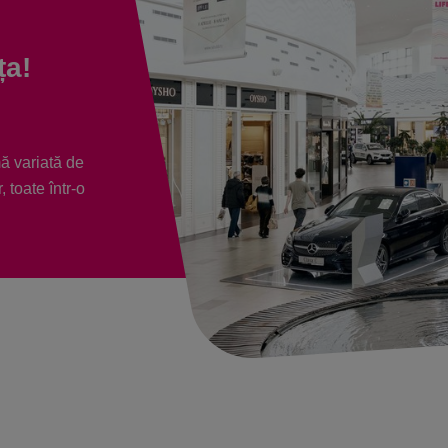
ța!
ă variată de
, toate într-o