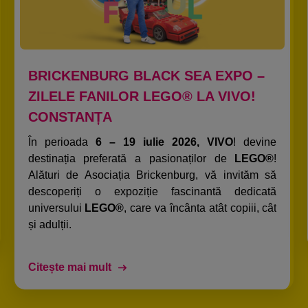
BRICKENBURG BLACK SEA EXPO –
ZILELE FANILOR LEGO® LA VIVO!
CONSTANȚA​
În perioada
6 – 19 iulie 2026, VIVO
! devine
destinația preferată a pasionaților de
LEGO®
!
Alături de Asociația Brickenburg, vă invităm să
descoperiți o expoziție fascinantă dedicată
universului
LEGO®
, care va încânta atât copiii, cât
și adulții.​
Citește mai mult