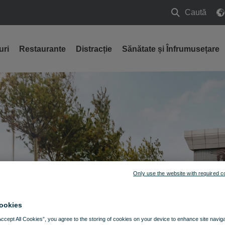
Caută
Caută
uri
Restaurante
Distracție
Sănătate și Înfrumusețare
Only use the website with required c
ookies
Accept All Cookies”, you agree to the storing of cookies on your device to enhance site navig