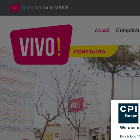
Toate site-urile
VIVO!
Acasă
Cumpărăt
Destinatia #1 de shopping si distractie din Dobrogea
CONSTANTA
Constanta
We use c
By clicking “