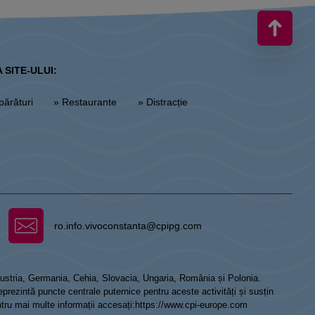
 SITE-ULUI:
părături
» Restaurante
» Distracție
ro.info.vivoconstanta@cpipg.com
 Austria, Germania, Cehia, Slovacia, Ungaria, România și Polonia.
prezintă puncte centrale puternice pentru aceste activități și susțin
ntru mai multe informații accesați:
https://www.cpi-europe.com