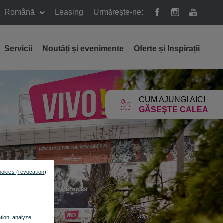
Română
Leasing
Urmărește-ne:
Servicii
Noutăți și evenimente
Oferte și Inspirații
CUM AJUNGI AICI
GĂSEȘTE CALEA
ookies (revocation)
ation, analyze