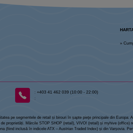
HARTA
» Cum
:
+403 41 462 039 (10:00 - 22:00)
:
tatea pe segmentele de retail și birouri în șapte pieţe principale din Europa:
 proprietăți. Mărcile STOP SHOP (retail), VIVO! (retail) și myhive (office) re
Viena (fiind inclusă în indicele ATX – Austrian Traded Index) și din Varșovia. Pe