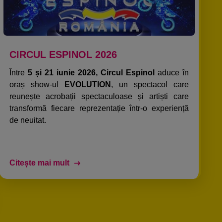
CIRCUL ESPINOL 2026
Între
5 și 21 iunie 2026, Circul Espinol
aduce în
oraș show-ul
EVOLUTION
, un spectacol care
reunește acrobații spectaculoase și artiști care
transformă fiecare reprezentație într-o experiență
de neuitat.
Citește mai mult