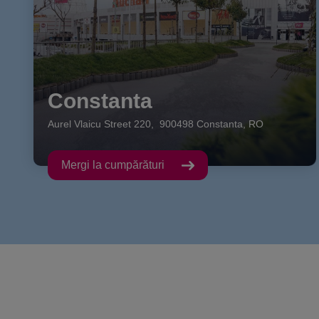
Constanta
Aurel Vlaicu Street
220
,
900498
Constanta
,
RO
Mergi la cumpărături