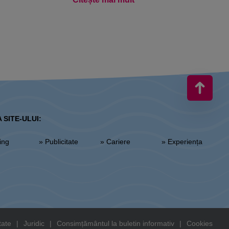
 SITE-ULUI:
sing
» Publicitate
» Cariere
» Experiența
tate
|
Juridic
|
Consimțământul la buletin informativ
|
Cookies