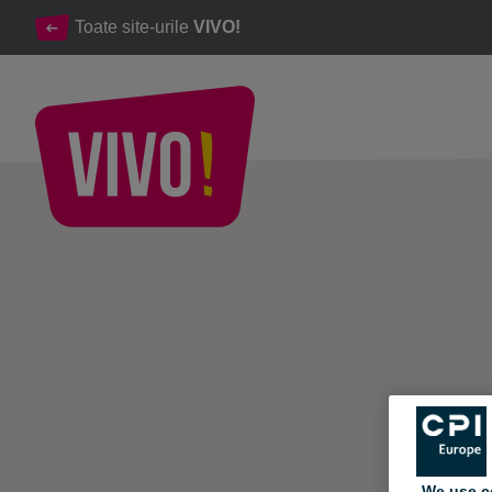
Toate site-urile
VIVO!
Destinația ideală de shopping pentru o viață mai bună.
VIVO! - Despre VIVO!
We use c