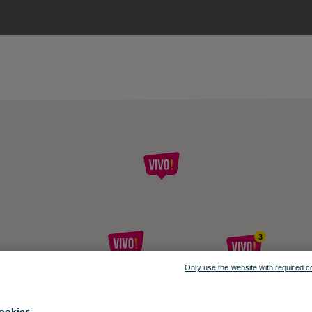
3
Only use the website with required c
2
ookies