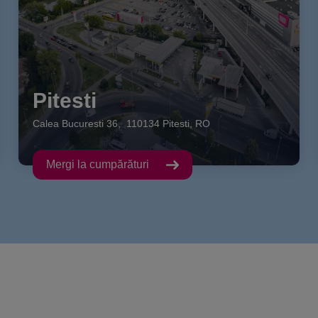
Pitesti
Calea Bucuresti
36
,
110134
Pitesti
,
RO
Mergi la cumpărături