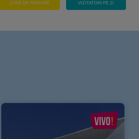
ZONĂ DE PARCARE
VIZITATORI PE ZI