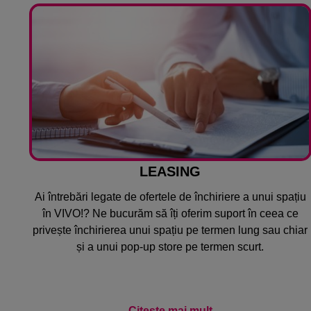
LEASING
Ai întrebări legate de ofertele de închiriere a unui spațiu
în VIVO!? Ne bucurăm să îți oferim suport în ceea ce
privește închirierea unui spațiu pe termen lung sau chiar
și a unui pop-up store pe termen scurt.
Citește mai mult