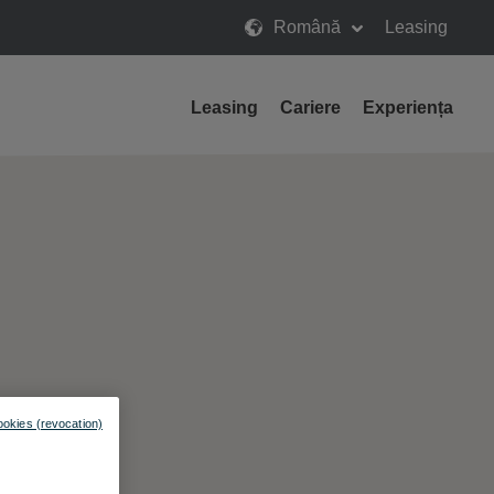
Română
Leasing
Leasing
Cariere
Experiența
ookies (revocation)