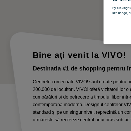
By clicking “
site usage, a
Bine ați venit la VIVO!
Destinația #1 de shopping pentru î
Centrele comerciale VIVO! sunt create pentru or
200.000 de locuitori. VIVO! oferă vizitatoriilor o
cumpărături și de petrecere a timpului liber într
contemporană modernă. Designul centrelor VIVO
standard și pe un singur nivel, reprezintă un c
urmărește să recreeze centrul unui oraș sub ac