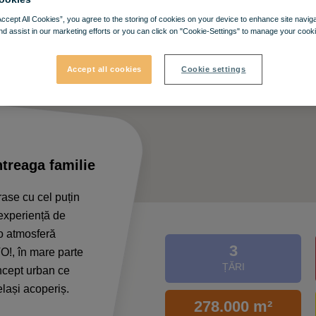
Accept All Cookies”, you agree to the storing of cookies on your device to enhance site navig
nd assist in our marketing efforts or you can click on "Cookie-Settings" to manage your cooki
Accept all cookies
Cookie settings
ntreaga familie
ase cu cel puțin
 experiență de
-o atmosferă
3
!, în mare parte
ȚĂRI
oncept urban ce
elași acoperiș.
278.000 m²