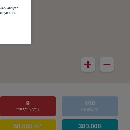
ation, analyze
es yourself.
9
400
DESTINAȚII
CHIRIAȘI
50.000 m²
300.000