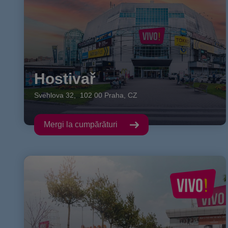
Hostivař
Svehlova
32
,
102 00
Praha
,
CZ
Mergi la cumpărături