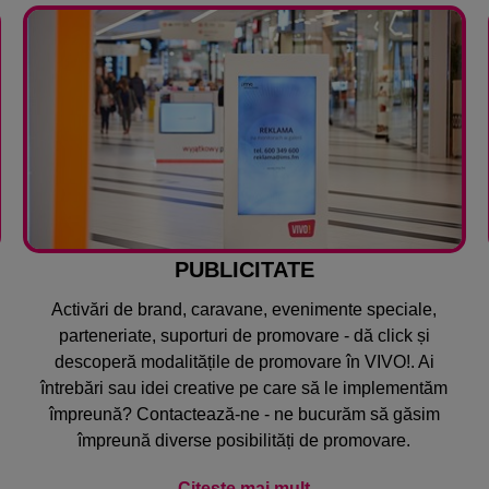
PUBLICITATE
Activări de brand, caravane, evenimente speciale,
parteneriate, suporturi de promovare - dă click și
descoperă modalitățile de promovare în VIVO!. Ai
întrebări sau idei creative pe care să le implementăm
împreună? Contactează-ne - ne bucurăm să găsim
împreună diverse posibilități de promovare.
Citește mai mult