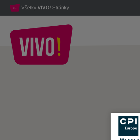
Všetky
VIVO!
Stránky
Ideálna destinácia pre lepšie nakupovanie,lepší život!
VIVO! - O VIVO!