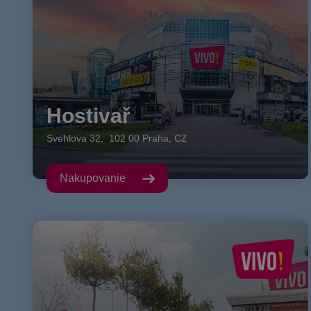
Hostivař
Svehlova
32
,
102 00
Praha
,
CZ
Nakupovanie