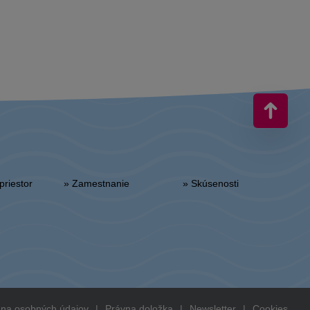
priestor
» Zamestnanie
» Skúsenosti
na osobných údajov
|
Právna doložka
|
Newsletter
|
Cookies