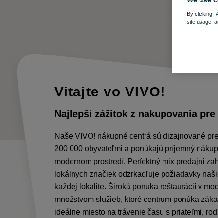
We use c
By clicking “
site usage, a
Vitajte vo VIVO!
Najlepší zážitok z nakupovania pre 
Naše VIVO! nákupné centrá sú dizajnované pre
200 000 obyvateľmi a ponúkajú príjemný nákup
modernom prostredí. Perfektný mix predajní za
lokálnych značiek odzrkadľuje požiadavky naši
každej lokalite. Široká ponuka reštaurácií v m
množstvom služieb, ktoré centrum ponúka záka
ideálne miesto na trávenie času s priateľmi, ro