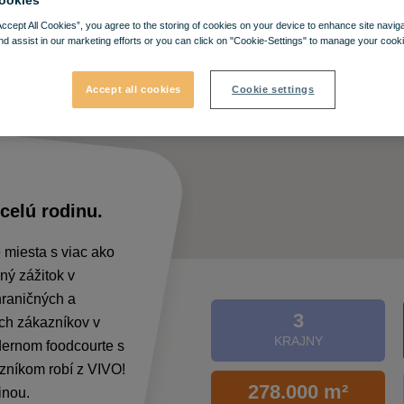
ookies
Accept All Cookies”, you agree to the storing of cookies on your device to enhance site navig
nd assist in our marketing efforts or you can click on "Cookie-Settings" to manage your cooki
Accept all cookies
Cookie settings
celú rodinu.
 miesta s viac ako
ný zážitok v
hraničných a
3
ch zákazníkov v
KRAJNY
odernom foodcourte s
zníkom robí z VIVO!
278.000 m²
dinou.