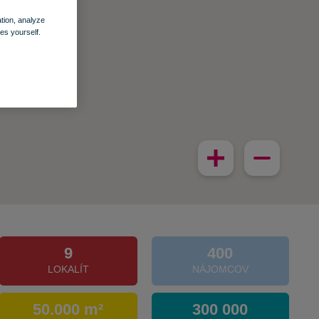
ation, analyze
es yourself.
9
400
LOKALÍT
NÁJOMCOV
50.000 m²
300 000