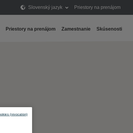
Slovenský jazyk
Priestory na prenájom
Priestory na prenájom
Zamestnanie
Skúsenosti
ookies (revocation)