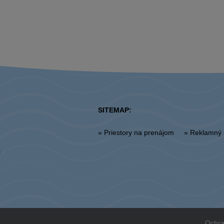
SITEMAP:
» Priestory na prenájom
» Reklamný 
i
Ochra