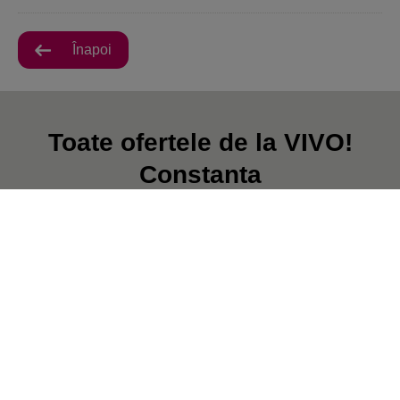
Înapoi
Toate ofertele de la VIVO!
Constanta
În prezent, nu există postări.