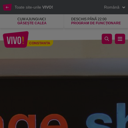
Toate site-urile
VIVO!
Română
CUM AJUNGI AICI
DESCHIS PÂNĂ 22:00
GĂSEȘTE CALEA
PROGRAM DE FUNCȚIONARE
Orange shop, telefoane,accesorii si asistenta
CONSTANTA
Constanta