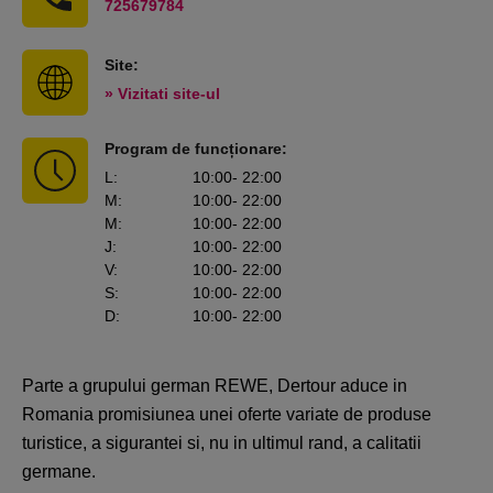
725679784
Site:
» Vizitati site-ul
Program de funcționare:
L
:
10:00
- 22:00
M
:
10:00
- 22:00
M
:
10:00
- 22:00
J
:
10:00
- 22:00
V
:
10:00
- 22:00
S
:
10:00
- 22:00
D
:
10:00
- 22:00
Parte a grupului german REWE, Dertour aduce in
Romania promisiunea unei oferte variate de produse
turistice, a sigurantei si, nu in ultimul rand, a calitatii
germane.