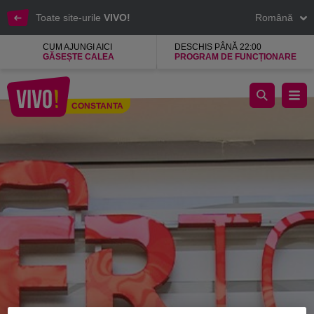
Toate site-urile
VIVO!
Română
CUM AJUNGI AICI
DESCHIS PÂNĂ 22:00
GĂSEȘTE CALEA
PROGRAM DE FUNCȚIONARE
Dertour agentie , de turism si ticketing
CONSTANTA
Constanta