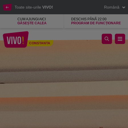
Toate site-urile
VIVO!
Română
CUM AJUNGI AICI
DESCHIS PÂNĂ 22:00
GĂSEȘTE CALEA
PROGRAM DE FUNCȚIONARE
Corsa Exchange casa de schimb valutar
CONSTANTA
Constanta