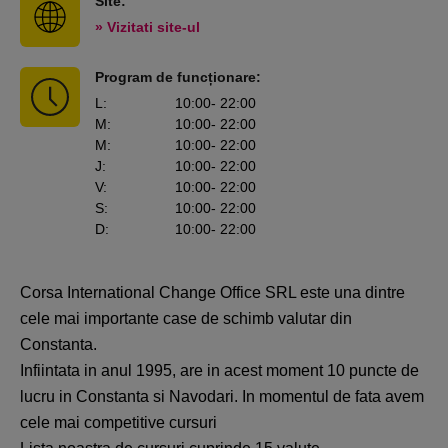
Site:
» Vizitati site-ul
Program de funcționare:
L
:
10:00
- 22:00
M
:
10:00
- 22:00
M
:
10:00
- 22:00
J
:
10:00
- 22:00
V
:
10:00
- 22:00
S
:
10:00
- 22:00
D
:
10:00
- 22:00
Corsa International Change Office SRL este una dintre
cele mai importante case de schimb valutar din
Constanta.
Infiintata in anul 1995, are in acest moment 10 puncte de
lucru in Constanta si Navodari. In momentul de fata avem
cele mai competitive cursuri