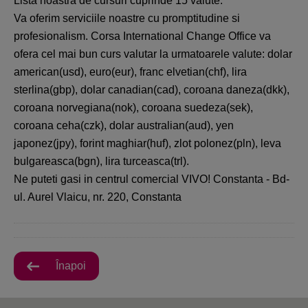
Lista noastra de cursuri cuprinde 15 valute.
Va oferim serviciile noastre cu promptitudine si
profesionalism. Corsa International Change Office va
ofera cel mai bun curs valutar la urmatoarele valute: dolar
american(usd), euro(eur), franc elvetian(chf), lira
sterlina(gbp), dolar canadian(cad), coroana daneza(dkk),
coroana norvegiana(nok), coroana suedeza(sek),
coroana ceha(czk), dolar australian(aud), yen
japonez(jpy), forint maghiar(huf), zlot polonez(pln), leva
bulgareasca(bgn), lira turceasca(trl).
Ne puteti gasi in centrul comercial VIVO! Constanta - Bd-
ul. Aurel Vlaicu, nr. 220, Constanta
Înapoi