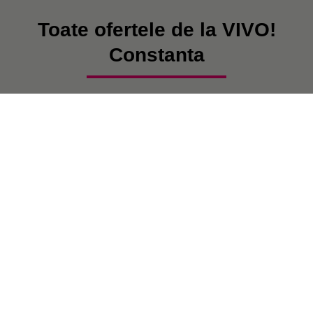
Toate ofertele de la VIVO!
Constanta
În prezent, nu există postări.