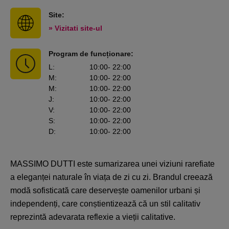
Site:
» Vizitati site-ul
Program de funcționare:
L
:
10:00
- 22:00
M
:
10:00
- 22:00
M
:
10:00
- 22:00
J
:
10:00
- 22:00
V
:
10:00
- 22:00
S
:
10:00
- 22:00
D
:
10:00
- 22:00
MASSIMO DUTTI este sumarizarea unei viziuni rarefiate
a eleganței naturale în viața de zi cu zi. Brandul creează
modă sofisticată care deservește oamenilor urbani și
independenți, care conștientizează că un stil calitativ
reprezintă adevarata reflexie a vieții calitative.