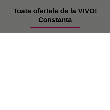
Toate ofertele de la VIVO!
Constanta
În prezent, nu există postări.