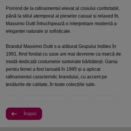
Pornind de la rafinamentul elevat al croiului confortabil,
până la stilul atemporal al pieselor casual și relaxed fit,
Massimo Dutti întruchipează o interpretare modernă a
eleganței naturale și sofisticate.
Brandul Massimo Dutti s-a alăturat Grupului Inditex în
1991, fiind fondat cu șase ani mai devreme ca marcă de
modă dedicată costumelor sartoriale bărbătești. Gama
pentru femei a fost lansată în 1995 și a aplicat
rafinamentul caracteristic brandului, cu accent pe
țesăturile de calitate, în toate colecțiile sale.
Înapoi