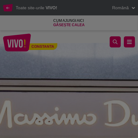
Toate site-urile
VIVO!
Română
CUM AJUNGI AICI
GĂSEȘTE CALEA
Massimo Dutti
CONSTANTA
Constanta