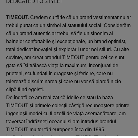
DEDICATED TO STYLE!
TIMEOUT.
Credem cu tărie că un brand vestimentar nu ar
trebui purtat ca un simbol al statutului social. Considerăm
că un brand autentic ar trebui să fie un sinonim al
hainelor confortabile și excepționale, un brand optimist,
total dedicat inovației și explorării unor noi stiluri. Cu alte
cuvinte, am creat brandul TIMEOUT pentru cei ce sunt
gata să își trăiască viața la maximum, înconjurați de
prieteni, scufundați în dragoste și fericire, care nu
tolerează discriminarea și care nu vor să piardă nicio
clipă fiind egoiști.
De îndată ce am realizat că ideile ce stau la baza
TIMEOUT și primele colecții câștigă recunoaștere printre
ingenioșii modei cu filozofii de viață asemănătoare, am
traversat îndrăzneți oceanul și am introdus brandul
TIMEOUT multor tări europene înca din 1995.
Încă adept al ideilor fondatoare, TIMEOUT a devenit o