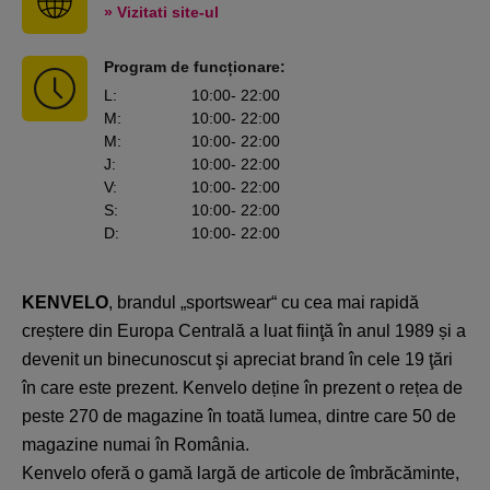
» Vizitati site-ul
Program de funcționare:
L
:
10:00
- 22:00
M
:
10:00
- 22:00
M
:
10:00
- 22:00
J
:
10:00
- 22:00
V
:
10:00
- 22:00
S
:
10:00
- 22:00
D
:
10:00
- 22:00
KENVELO
, brandul „sportswear“ cu cea mai rapidă
creștere din Europa Centrală a luat fiinţă în anul 1989 și a
devenit un binecunoscut şi apreciat brand în cele 19 ţări
în care este prezent. Kenvelo deține în prezent o rețea de
peste 270 de magazine în toată lumea, dintre care 50 de
magazine numai în România.
Kenvelo oferă o gamă largă de articole de îmbrăcăminte,