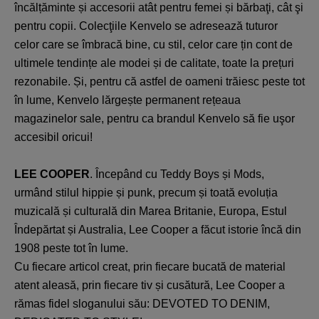
încălțăminte și accesorii atât pentru femei și bărbaţi, cât şi
pentru copii. Colecţiile Kenvelo se adresează tuturor
celor care se îmbracă bine, cu stil, celor care țin cont de
ultimele tendințe ale modei și de calitate, toate la prețuri
rezonabile. Și, pentru că astfel de oameni trăiesc peste tot
în lume, Kenvelo lărgește permanent rețeaua
magazinelor sale, pentru ca brandul Kenvelo să fie uşor
accesibil oricui!
LEE COOPER
. Începând cu Teddy Boys și Mods,
urmând stilul hippie și punk, precum și toată evoluția
muzicală și culturală din Marea Britanie, Europa, Estul
Îndepărtat și Australia, Lee Cooper a făcut istorie încă din
1908 peste tot în lume.
Cu fiecare articol creat, prin fiecare bucată de material
atent aleasă, prin fiecare tiv și cusătură, Lee Cooper a
rămas fidel sloganului său: DEVOTED TO DENIM,