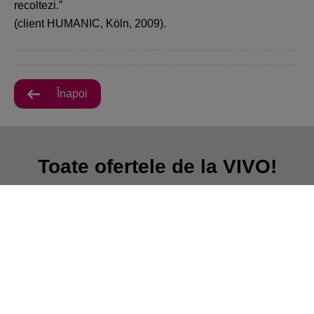
recoltezi.”
(client HUMANIC, Köln, 2009).
Înapoi
Toate ofertele de la VIVO!
Constanta
În prezent, nu există postări.