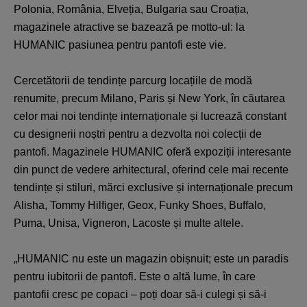
Polonia, România, Elveția, Bulgaria sau Croația,
magazinele atractive se bazează pe motto-ul: la
HUMANIC pasiunea pentru pantofi este vie.
Cercetătorii de tendințe parcurg locațiile de modă
renumite, precum Milano, Paris și New York, în căutarea
celor mai noi tendințe internaționale și lucrează constant
cu designerii noștri pentru a dezvolta noi colecții de
pantofi. Magazinele HUMANIC oferă expoziții interesante
din punct de vedere arhitectural, oferind cele mai recente
tendințe și stiluri, mărci exclusive și internaționale precum
Alisha, Tommy Hilfiger, Geox, Funky Shoes, Buffalo,
Puma, Unisa, Vigneron, Lacoste și multe altele.
„HUMANIC nu este un magazin obișnuit; este un paradis
pentru iubitorii de pantofi. Este o altă lume, în care
pantofii cresc pe copaci – poți doar să-i culegi și să-i