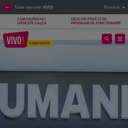
Toate site-urile
VIVO!
Română
CUM AJUNGI AICI
DESCHIS PÂNĂ 22:00
GĂSEȘTE CALEA
PROGRAM DE FUNCȚIONARE
Humanic, selectie de moda internationala a pantofilor
CONSTANTA
Constanta