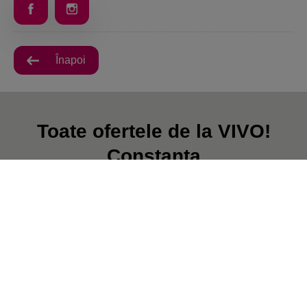
Înapoi
Toate ofertele de la VIVO!
Constanta
În prezent, nu există postări.