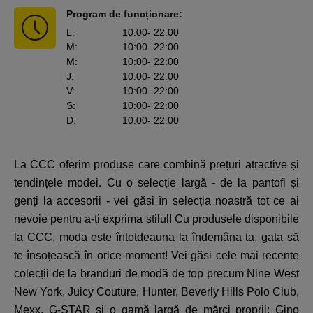
Program de funcționare:
L
:
10:00
- 22:00
M
:
10:00
- 22:00
M
:
10:00
- 22:00
J
:
10:00
- 22:00
V
:
10:00
- 22:00
S
:
10:00
- 22:00
D
:
10:00
- 22:00
La CCC oferim produse care combină prețuri atractive și
tendințele modei. Cu o selecție largă - de la pantofi și
genți la accesorii - vei găsi în selecția noastră tot ce ai
nevoie pentru a-ți exprima stilul! Cu produsele disponibile
la CCC, moda este întotdeauna la îndemâna ta, gata să
te însoțească în orice moment! Vei găsi cele mai recente
colecții de la branduri de modă de top precum Nine West
New York, Juicy Couture, Hunter, Beverly Hills Polo Club,
Mexx, G-STAR și o gamă largă de mărci proprii: Gino