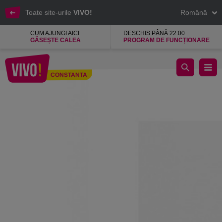
Toate site-urile
VIVO!
Română
CUM AJUNGI AICI
DESCHIS PÂNĂ 22:00
GĂSEȘTE CALEA
PROGRAM DE FUNCȚIONARE
CCC oferă produse care combină prețuri atractive și tendințele
CONSTANTA
Constanta