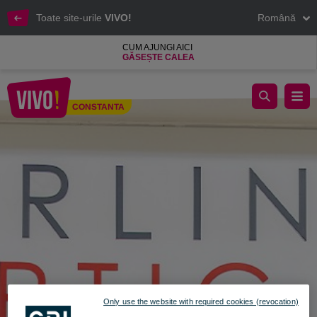
Toate site-urile
VIVO!
Română
CUM AJUNGI AICI
GĂSEȘTE CALEA
BERLIN OPTIC, clinoca oftalmologica completa
CONSTANTA
Constanta
Only use the website with required cookies (revocation)