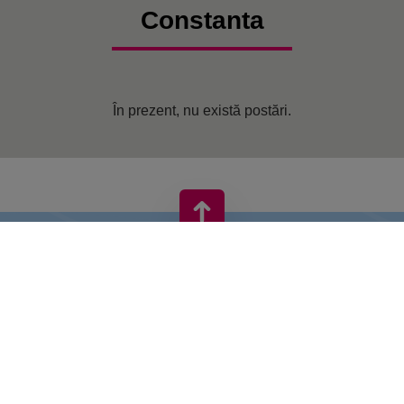
Constanta
În prezent, nu există postări.
VIVO! ESTE O MARCĂ A CPI EUROPE