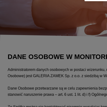
DANE OSOBOWE W MONITORIN
Administratorem danych osobowych w postaci wizerunku, 
Osobowe) jest GALERIA ZAMEK Sp. z o.o. z siedzibą w Warsz
Dane Osobowe przetwarzane są w celu zapewnienia bezpi
stanowić naruszenie prawa – art. 6 ust. 1 lit. d) i f) Og
Ze Spółką można się kontaktować pisemnie wysyłając kore