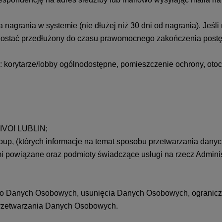
grania w systemie (nie dłużej niż 30 dni od nagrania). Jeśli
stać przedłużony do czasu prawomocnego zakończenia postęp
 korytarze/lobby ogólnodostępne, pomieszczenie ochrony, otocz
VIVO! LUBLIN;
p, (których informacje na temat sposobu przetwarzania danyc
mi powiązane oraz podmioty świadczące usługi na rzecz Adminis
 do Danych Osobowych, usunięcia Danych Osobowych, ogranicze
przetwarzania Danych Osobowych.