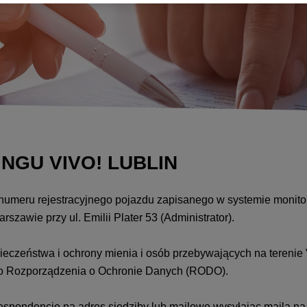
GU VIVO! LUBLIN
numeru rejestracyjnego pojazdu zapisanego w systemie monit
awie przy ul. Emilii Plater 53 (Administrator).
eczeństwa i ochrony mienia i osób przebywających na tereni
ólnego Rozporządzenia o Ochronie Danych (RODO).
spondencję na adres siedziby lub mailowo wysyłając maila na