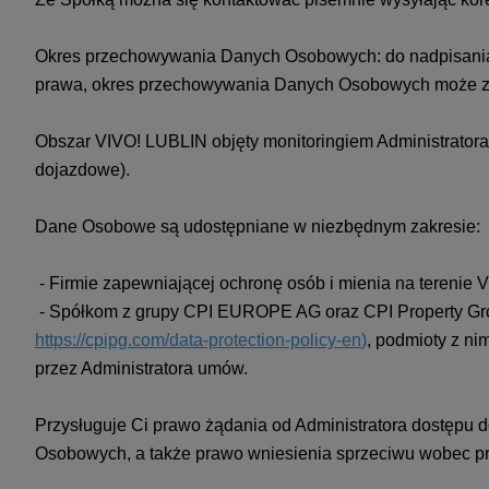
Okres przechowywania Danych Osobowych: do nadpisania na
prawa, okres przechowywania Danych Osobowych może zo
Obszar VIVO! LUBLIN objęty monitoringiem Administratora:
dojazdowe).
Dane Osobowe są udostępniane w niezbędnym zakresie:
- Firmie zapewniającej ochronę osób i mienia na terenie 
- Spółkom z grupy CPI EUROPE AG oraz CPI Property Grou
https://cpipg.com/data-protection-policy-en
)
, podmioty z ni
przez Administratora umów.
Przysługuje Ci prawo żądania od Administratora dostępu
Osobowych, a także prawo wniesienia sprzeciwu wobec 