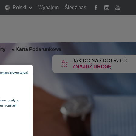
Polski
Wynajem
Śledź nas:
rty
»
Karta Podarunkowa
JAK DO NAS DOTRZEĆ
ZNAJDŹ DROGĘ
ookies (revocation)
ation, analyze
es yourself.