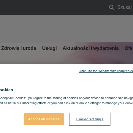
Szukaj
Szukaj
Zdrowie i uroda
Usługi
Aktualności i wydarzenia
Ofe
Only use the website with required c
ookies
Accept All Cookies”, you agree to the storing of cookies on your device to enhance site navig
nd assist in our marketing efforts or you can click on "Cookie-Settings" to manage your cooki
Accept all cookies
Cookie settings