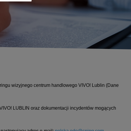
oringu wizyjnego centrum handlowego VIVO! Lublin (Dane
e VIVO! LUBLIN oraz dokumentacji incydentów mogących
 następujący adres e-mail:
polska.odo@cpipg.com