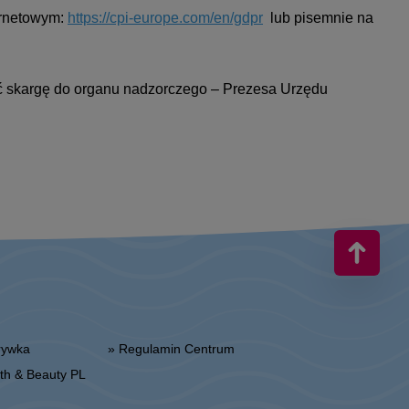
ernetowym:
https://cpi-europe.com/en/gdpr
lub pisemnie na
ć skargę do organu nadzorczego – Prezesa Urzędu
zrywka
» Regulamin Centrum
alth & Beauty PL