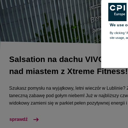
We use c
By clicking “
site usage, a
Salsation na dachu VIVO! Lubl
nad miastem z Xtreme Fitness!
Szukasz pomysłu na wyjątkowy, letni wieczór w Lublinie? 
taneczną zabawę pod gołym niebem! Już w najbliższy czwar
widokowy zamieni się w parkiet pełen pozytywnej energii i
sprawdź