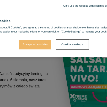
Only use the website with required c
ookies
Accept All Cookies”, you agree to the storing of cookies on your device to enhance site navig
nd assist in our marketing efforts or you can click on "Cookie-Settings" to manage your cooki
Accept all cookies
Cookie settings
in – Zatańcz
Zamień tradycyjny trening na
tek, 6 sierpnia, nasz taras
 rytmów z całego świata.