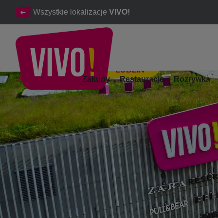
Wszystkie lokalizacje
VIVO!
LUBLIN
Idealne miejsce na udane zakupy i relaks
Strona Główna
Zakupy
Restauracje
Rozrywka
Lublin