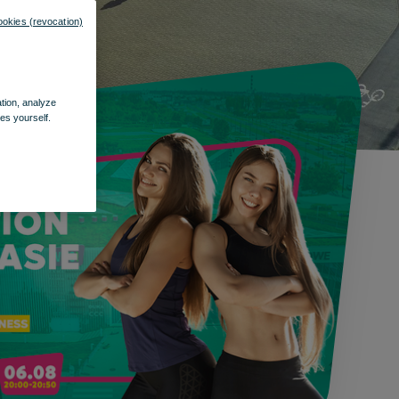
ookies (revocation)
ation, analyze
es yourself.