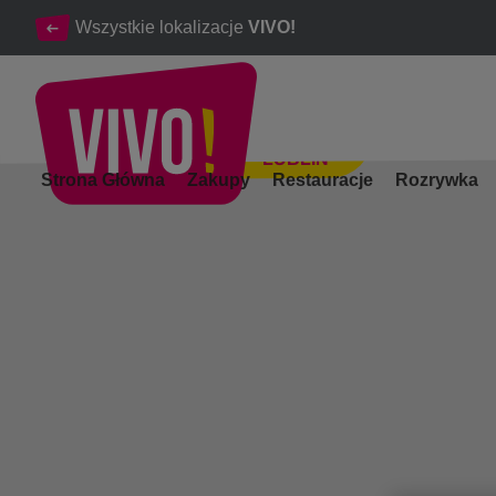
Wszystkie lokalizacje
VIVO!
LUBLIN
Wszystko czego potrzebujesz dla Twojego zdrowia i urody
Strona Główna
Zakupy
Restauracje
Rozrywka
Lublin