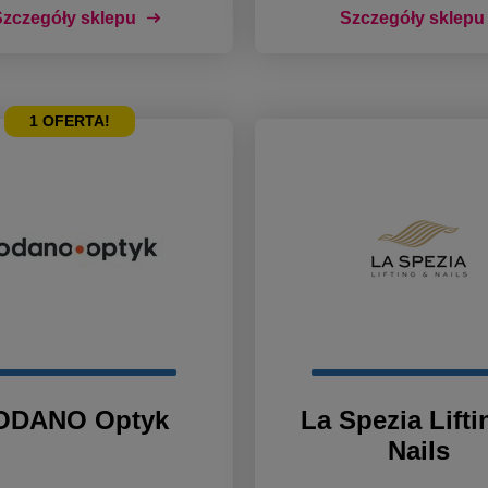
zczegóły sklepu
Szczegóły sklepu
1
OFERTA!
ODANO Optyk
La Spezia Lifti
Nails