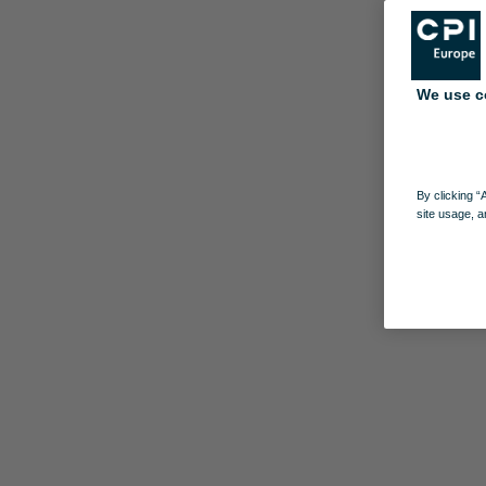
We use c
By clicking “
site usage, a