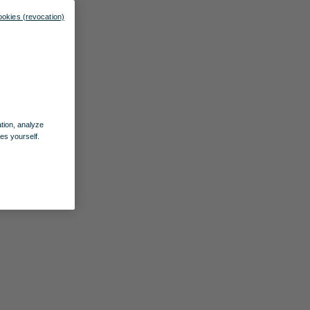
ookies (revocation)
ation, analyze
es yourself.