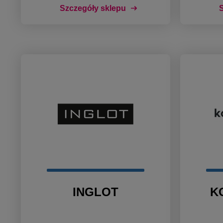
Szczegóły sklepu
S
INGLOT
K