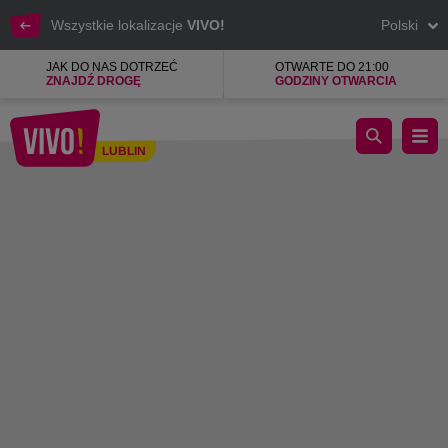
Wszystkie lokalizacje
VIVO!
Polski
JAK DO NAS DOTRZEĆ
OTWARTE DO 21:00
ZNAJDŹ DROGĘ
GODZINY OTWARCIA
Ciesz się wolnym czasem i baw się w VIVO! Lublin
LUBLIN
Lublin