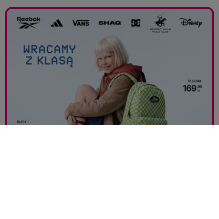
BACK TO SCHOOL Z CCC
Postaw na powrót z klasą i zrób zakupy w CCC!