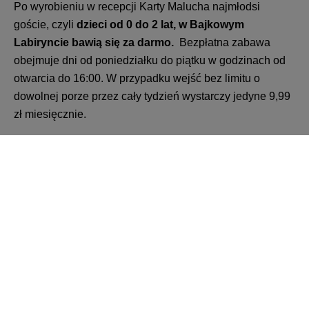
Po wyrobieniu w recepcji Karty Malucha najmłodsi
goście, czyli
dzieci od 0 do 2 lat, w Bajkowym
Labiryncie bawią się za darmo.
Bezpłatna zabawa
obejmuje dni od poniedziałku do piątku w godzinach od
otwarcia do 16:00. W przypadku wejść bez limitu o
dowolnej porze przez cały tydzień wystarczy jedyne 9,99
zł miesięcznie.
Wejścia grupowe
Zorganizowane grupy przedszkolne i szkolne często
wybierają salę zabaw Bajkowy Labirynt na cel swoich
wycieczek.
Bilety grupowe
gwarantują świetną
integrację dla grup z opcją dodatkowych przekąsek i
ciekawych warsztatów edukacyjnych realizowanych
zgodnie z podstawą programową MEN.