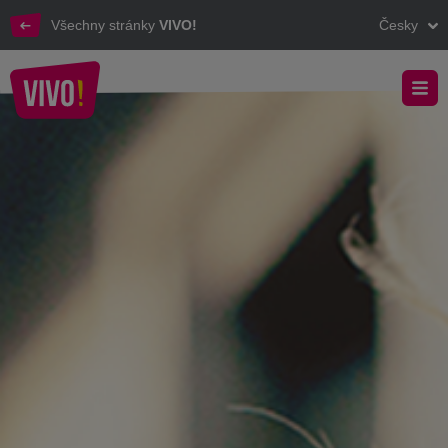
Všechny stránky
VIVO!
Česky
Souhlas newsletteru | VIVO! Hostivař
VIVO! - Souhlas newsletteru