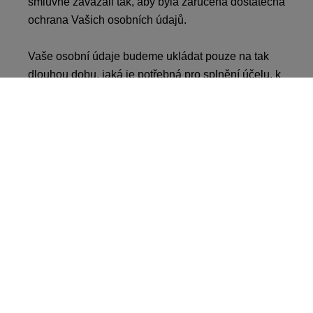
smluvně zavázali tak, aby byla zaručena dostatečná
ochrana Vašich osobních údajů.
Vaše osobní údaje budeme ukládat pouze na tak
dlouhou dobu, jaká je potřebná pro splnění účelu, k
němuž byly tyto údaje zjišťovány nebo dokud Vy
sami Váš souhlas neodvoláte. Pro účely péče o
zákazníky a pro potřeby marketingu (informace o
naší činnosti, výherní soutěže, ankety spokojenosti,
akce pro získávání zákazníků atd.) a v rámci plnění
smluv, které jsme s Vámi uzavřeli, budou Vaše
osobní údaje u nás uloženy po dobu obchodního
vztahu a zásadně pak další tři roky po ukončení
tohoto vztahu. V této souvislosti je však nutné mít na
paměti, že z daňově právních důvodů musí být
smlouvy a ostatní dokumenty z našich smluvních
vztahů zásadně archivovány po dobu sedmi let (§
132 Spolkového daňového řádu). V konkrétních