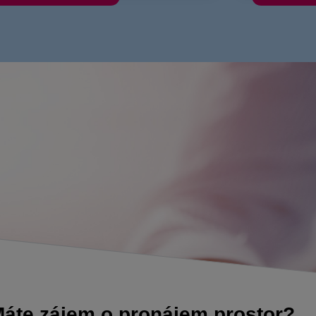
áte zájem o pronájem prostor?