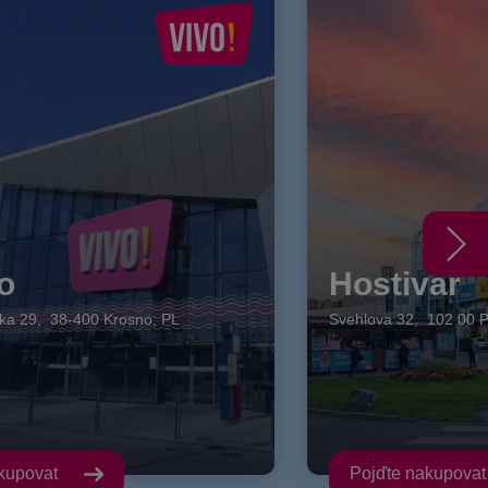
o
Hostivař
zka
29
,
38-400
Krosno
,
PL
Svehlova
32
,
102 00
P
akupovat
Pojďte nakupova