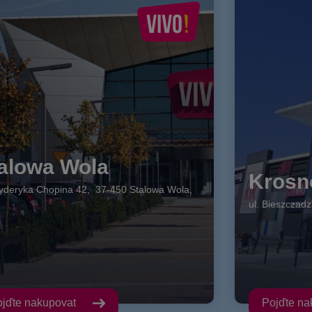
alowa Wola
Krosn
ryderyka Chopina
42
,
37-450
Stalowa Wola
,
ul. Bieszczad
jďte nakupovat
Pojďte n