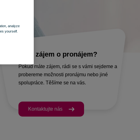
ation, analyze
es yourself.
Máte zájem o pronájem?
Pokud máte zájem, rádi se s vámi sejdeme a
probereme možnosti pronájmu nebo jiné
spolupráce. Těšíme se na vás.
Kontaktujte nás