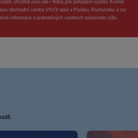
lužeb, vhodné jsou ale i třeba pro pořádání výstav. Kromě
jsou obchodní centra VIVO! také v Polsku, Rumunsku a na
bné informace o jednotlivých centrech naleznete níže.
madě.