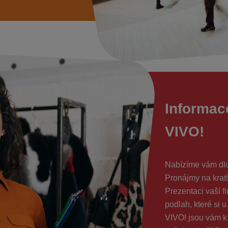
Informac
VIVO!
Nabízíme vám dlo
Pronájmy na kratš
Prezentaci vaší f
podlah, které si
VIVO! jsou vám k 