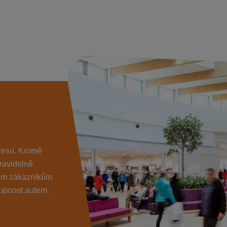
kresu. Kromě
ravidelně
všem zákazníkům
tupnost autem.