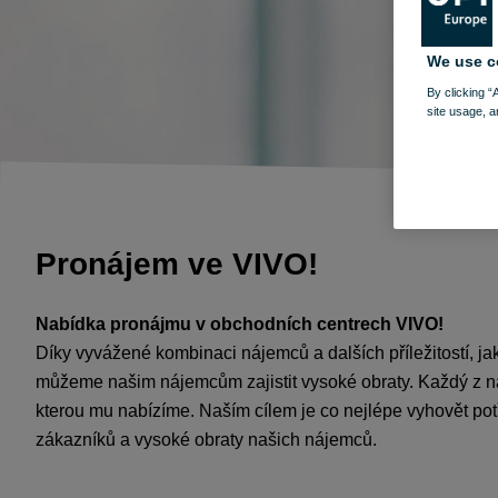
We use c
By clicking “
site usage, a
Pronájem ve VIVO!
Nabídka pronájmu v obchodních centrech VIVO!
Díky vyvážené kombinaci nájemců a dalších příležitostí, ja
můžeme našim nájemcům zajistit vysoké obraty. Každý z 
kterou mu nabízíme. Naším cílem je co nejlépe vyhovět pot
zákazníků a vysoké obraty našich nájemců.