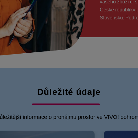
vašeho zboží či s
České republiky 
Slovensku. Podro
Důležité údaje
ůležitější informace o pronájmu prostor ve VIVO! pohro