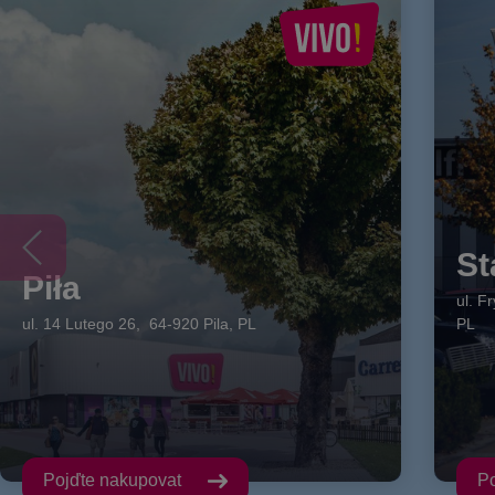
St
Piła
ul. F
ul. 14 Lutego
26
,
64-920
Pila
,
PL
PL
Pojďte nakupovat
Po