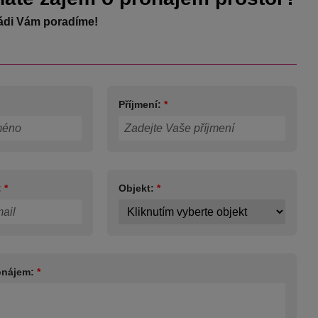
ádi Vám poradíme!
Příjmení:
*
:
*
Objekt:
*
onájem:
*