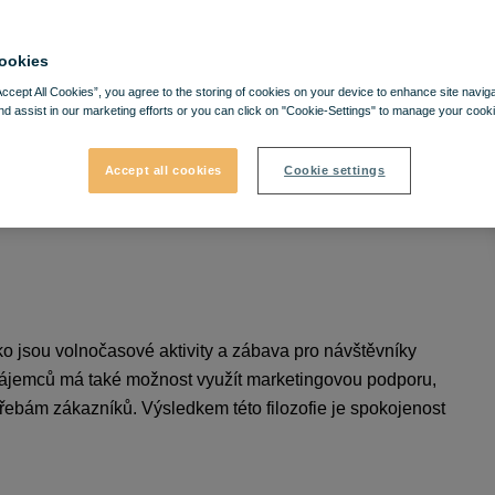
ookies
Accept All Cookies”, you agree to the storing of cookies on your device to enhance site navig
nd assist in our marketing efforts or you can click on "Cookie-Settings" to manage your cooki
Accept all cookies
Cookie settings
ko jsou volnočasové aktivity a zábava pro návštěvníky
nájemců má také možnost využít marketingovou podporu,
řebám zákazníků. Výsledkem této filozofie je spokojenost