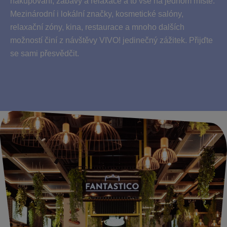
nakupování, zábavy a relaxace a to vše na jednom místě.
Mezinárodní i lokální značky, kosmetické salóny,
relaxační zóny, kina, restaurace a mnoho dalších
možností činí z návštěvy VIVO! jedinečný zážitek. Přijďte
se sami přesvědčit.