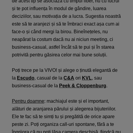
de acest tip se asociază cu timpul liber, nu cu lucrul
și te pot influența în modul de gândire, luarea
deciziilor, sau motivația de a lucra. Sugestia noastră
este să te aranjezi și să te îmbraci exact așa cum ai
face-o și când mergi la birou. Bineînețeles, nu
neapărat la costum dacă nu ai niciun meeting, ci
business-casual, astfel încât să te pui și în starea
potrivită pentru găsirea celor mai bune soluții.
Poți trece pe la VIVO! și alege o ținută elegantă de
la
Escudo
, casual de la
C&A
ori
KVL
, sau
business-casual de la
Peek & Cloppenburg
.
Pentru doamne
: machiajul este și el important,
alături de aranjarea părului și alegerea bijuteriilor.
Ele te fac să te simți tu și pregătită de orice apare
peste zi. Poți organiza call-uri spontane, fără a te
îngrijora că nu poți lăsa camera deschisă, fiindcă nu