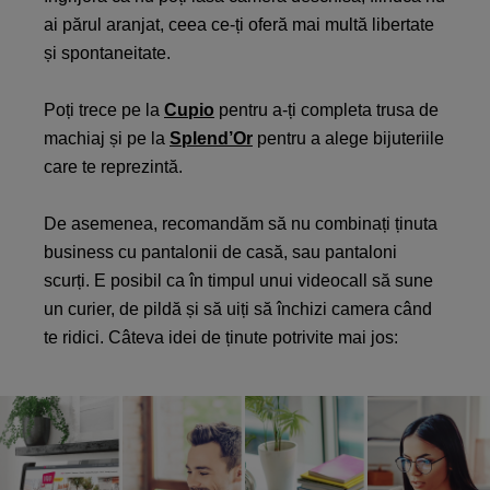
ai părul aranjat, ceea ce-ți oferă mai multă libertate
și spontaneitate.
Poți trece pe la
Cupio
pentru a-ți completa trusa de
machiaj și pe la
Splend’Or
pentru a alege bijuteriile
care te reprezintă.
De asemenea, recomandăm să nu combinați ținuta
business cu pantalonii de casă, sau pantaloni
scurți. E posibil ca în timpul unui videocall să sune
un curier, de pildă și să uiți să închizi camera când
te ridici. Câteva idei de ținute potrivite mai jos: