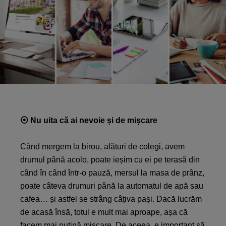
⦿
Nu uita că ai nevoie și de mișcare
Când mergem la birou, alături de colegi, avem
drumul până acolo, poate ieșim cu ei pe terasă din
când în când într-o pauză, mersul la masa de prânz,
poate câteva drumuri până la automatul de apă sau
cafea… și astfel se strâng câțiva pași. Dacă lucrăm
de acasă însă, totul e mult mai aproape, așa că
facem mai puțină mișcare. De aceea, e important să