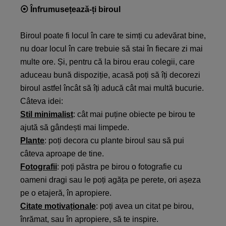
⦿
Înfrumusețează-ți biroul
Biroul poate fi locul în care te simți cu adevărat bine,
nu doar locul în care trebuie să stai în fiecare zi mai
multe ore. Și, pentru că la birou erau colegii, care
aduceau bună dispoziție, acasă poți să îți decorezi
biroul astfel încât să îți aducă cât mai multă bucurie.
Câteva idei:
Stil minimalist
: cât mai puține obiecte pe birou te
ajută să gândești mai limpede.
Plante
: poți decora cu plante biroul sau să pui
câteva aproape de tine.
Fotografii
: poți păstra pe birou o fotografie cu
oameni dragi sau le poți agăța pe perete, ori așeza
pe o etajeră, în apropiere.
Citate motivaționale
: poți avea un citat pe birou,
înrămat, sau în apropiere, să te inspire.