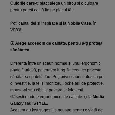
Culorile care-ți plac
: alege un birou și o culoare
pentru pereți ca să fie pe placul tău.
Poți căuta idei și inspirație și la
Nobila Casa
, în
VIVO!.
⦿
Alege accesorii de calitate, pentru a-ți proteja
sănătatea
Diferența între un scaun normal și unul ergonomic
poate fi uriașă, pe termen lung, în ceea ce privește
sănătatea spatelui tău. Poți privi scaunul ales ca pe
o investiție, la fel și monitorul, ochelarii de protecție,
mouse-ul sau căștile pe care le folosești.
Găsești modele ergonomice, de calitate, și la
Media
Galaxy
sau
iSTYLE
.
Acestea au fost sugestiile noastre pentru o viață de