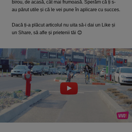
birou, de acasă, cât mai frumoasă. Sperăm că ți s-
au părut utile și că le vei pune în aplicare cu succes.
Dacă ți-a plăcut articolul nu uita să-i dai un Like și
un Share, să afle și prietenii tăi 😊