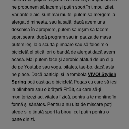
ne propunem să facem și puțin sport în timpul zilei.
Variantele aici sunt mai multe: putem să mergem la
alergat dimineața, sau la sală, dacă avem una
deschisă în apropiere, putem să ieșim să facem
sport seara, după program sau în pauza de masa
putem ieși la o scurtă plimbare sau să folosim o
bicicletă eliptică, ori o bandă de alergat dacă avem
acasă. Mai putem face și aerobic alături de un clip
de pe Youtube sau yoga, pilates, tae-bo, dacă asta
ne place. Dacă participi și la tombola
VIVO! Stylish
Spring
poți câștiga o bicicletă Pegas cu care să ieși
la plimbare sau o brățară FitBit, cu care să-ți
monitorizezi activitatea fizică, pentru a te menține în
formă și sănătos. Pentru a nu uita de mișcare poți
alege și o ținută sport la birou, cel puțin pentru o
parte din zi.