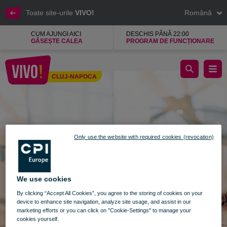
Toate site-urile
VIVO!
Română
CUM AJUNGI AICI
DESCHIS PÂNĂ 22:00
GĂSEȘTE CALEA
PROGRAM DE FUNCȚIONARE
Caută
CLUJ-NAPOCA
Cluj-Napoca
Only use the website with required cookies (revocation)
We use cookies
By clicking “Accept All Cookies”, you agree to the storing of cookies on your
device to enhance site navigation, analyze site usage, and assist in our
marketing efforts or you can click on "Cookie-Settings" to manage your
cookies yourself.