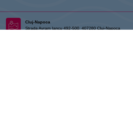
Cluj-Napoca
Strada Avram Iancu 492-500, 407280 Cluj-Napoca
:
+40 364 41 34 23
:
+40 738 001 657
ro.info.vivocluj@cpipg.com
CPI Europe este un grup imobiliar comercial care își concentrează
activitatea pe segmentele de retail și birouri în șapte pieţe principale
din Europa: Austria, Germania, Cehia, Slovacia, Ungaria, România și
Polonia. Principala activitate a CPI Europe include managementul și
dezvoltarea de proprietăți. Mărcile STOP SHOP (retail), VIVO! (retail)
și myhive (office) reprezintă puncte centrale puternice pentru aceste
activități și susțin calitatea și serviciile. CPI Europe este listată la
bursele de valori din Viena (fiind inclusă în indicele ATX – Austrian
Traded Index) și din Varșovia. Pentru mai multe informații