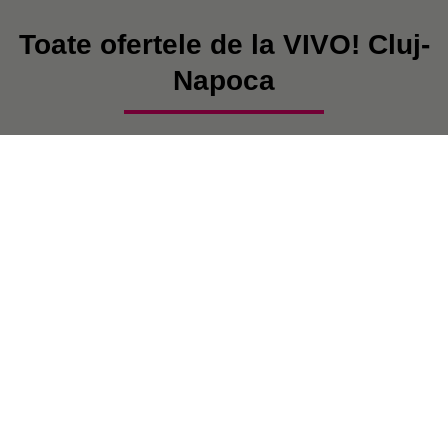
Toate ofertele de la VIVO! Cluj-
Napoca
În prezent, nu există postări.