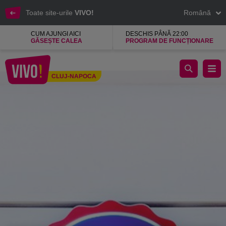
Toate site-urile
VIVO!
Română
CUM AJUNGI AICI
DESCHIS PÂNĂ 22:00
GĂSEȘTE CALEA
PROGRAM DE FUNCȚIONARE
Haine de calitate pentru persoane tinere si in varsta
CLUJ-NAPOCA
Cluj-Napoca