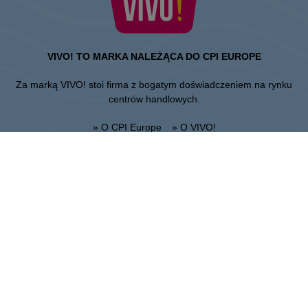
VIVO! TO MARKA NALEŻĄCA DO CPI EUROPE
Za marką VIVO! stoi firma z bogatym doświadczeniem na rynku
centrów handlowych.
» O CPI Europe
» O VIVO!
MAPA STRONY:
» Zakupy
» Health & Beauty PL
» Restauracje
» Regulamin Centrum
» Rozrywka
Lublin