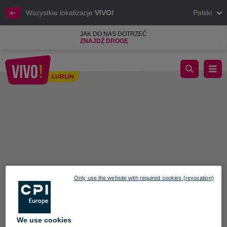
Wszystkie lokalizacje
VIVO!
Polski
JAK DO NAS DOTRZEĆ
ZNAJDŹ DROGĘ
Thai Long Asian Express
LUBLIN
Lublin
Only use the website with required cookies (revocation)
We use cookies