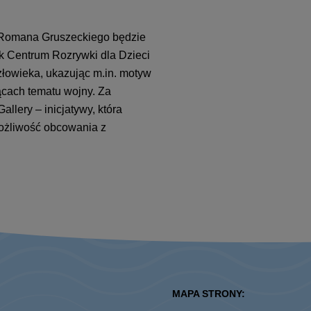
a Romana Gruszeckiego będzie
k Centrum Rozrywki dla Dzieci
człowieka, ukazując m.in. motyw
ącach tematu wojny. Za
llery – inicjatywy, która
ożliwość obcowania z
MAPA STRONY: