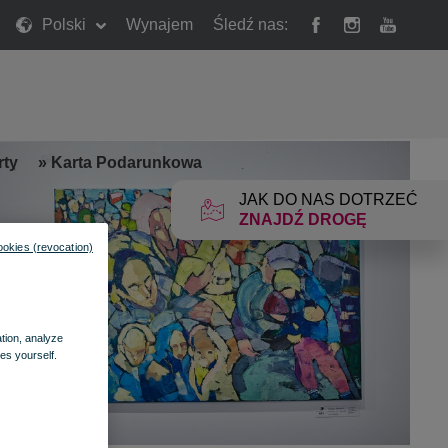
Polski
Wynajem
Śledź nas:
rty
»
Karta Podarunkowa
JAK DO NAS DOTRZEĆ
ZNAJDŹ DROGĘ
ookies (revocation)
ation, analyze
es yourself.