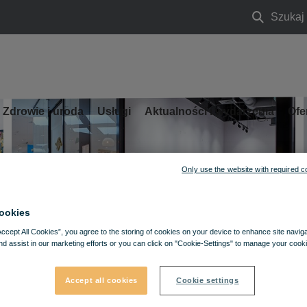
Szukaj
Szukaj
Zdrowie i uroda
Usługi
Aktualności i wydarzenia
Ofe
Only use the website with required c
ookies
Accept All Cookies”, you agree to the storing of cookies on your device to enhance site navig
nd assist in our marketing efforts or you can click on "Cookie-Settings" to manage your cooki
Accept all cookies
Cookie settings