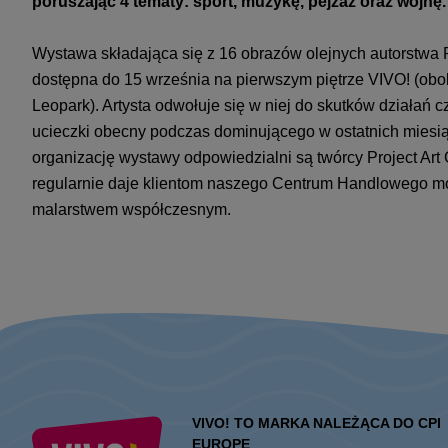
poruszając 4 tematy: sport, muzykę, pejzaż oraz wojnę.
Wystawa składająca się z 16 obrazów olejnych autorstw
dostępna do 15 września na pierwszym piętrze VIVO! (obo
Leopark). Artysta odwołuje się w niej do skutków działań 
ucieczki obecny podczas dominującego w ostatnich miesi
organizację wystawy odpowiedzialni są twórcy Project Art Ga
regularnie daje klientom naszego Centrum Handlowego m
malarstwem współczesnym.
VIVO! TO MARKA NALEŻĄCA DO CPI
EUROPE