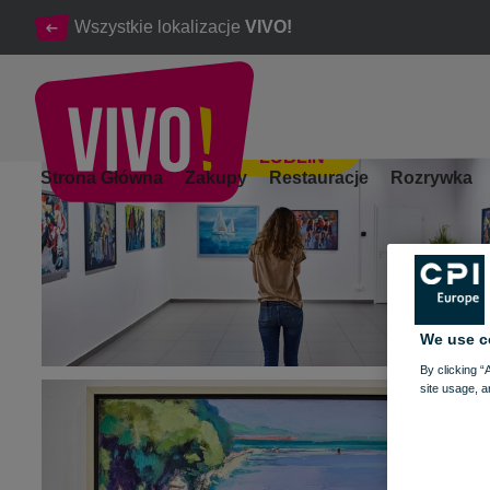
Wszystkie lokalizacje
VIVO!
LUBLIN
Spotkanie ze sztuką w VIVO! Lublin
Strona Główna
Zakupy
Restauracje
Rozrywka
Lublin
We use c
By clicking “
site usage, a