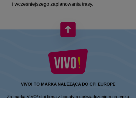
i wcześniejszego zaplanowania trasy.
VIVO! TO MARKA NALEŻĄCA DO CPI EUROPE
Za marką VIVO! stoi firma z bogatym doświadczeniem na rynku
centrów handlowych.
» O CPI Europe
» O VIVO!
MAPA STRONY: