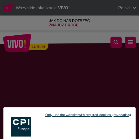
Wszystkie lokalizacje
VIVO!
Polski
JAK DO NAS DOTRZEĆ
ZNAJDŹ DROGĘ
Rekomendowane trasy wyjazdu z VIVO! – zmiany w organizacji
LUBLIN
Lublin
Only use the website with required cookies (revocation)