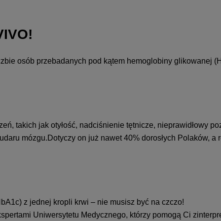
VIVO!
liczbie osób przebadanych pod kątem hemoglobiny glikowanej (H
eń, takich jak otyłość, nadciśnienie tętnicze, nieprawidłowy p
 udaru mózgu.Dotyczy on już nawet 40% dorosłych Polaków, a ro
1c) z jednej kropli krwi – nie musisz być na czczo!
 ekspertami Uniwersytetu Medycznego, którzy pomogą Ci zinterp