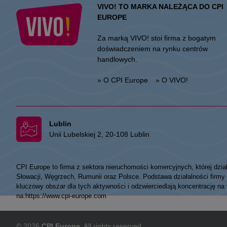
VIVO! TO MARKA NALEŻĄCA DO CPI
EUROPE
Za marką VIVO! stoi firma z bogatym
doświadczeniem na rynku centrów
handlowych.
» O CPI Europe
» O VIVO!
Lublin
Unii Lubelskiej 2, 20-108 Lublin
CPI Europe to firma z sektora nieruchomości komercyjnych, której dzia
Słowacji, Węgrzech, Rumunii oraz Polsce. Podstawa działalności fir
kluczowy obszar dla tych aktywności i odzwierciedlają koncentrację na
na:
https://www.cpi-europe.com
© 2026
CPI Europe
. All rights reserved.