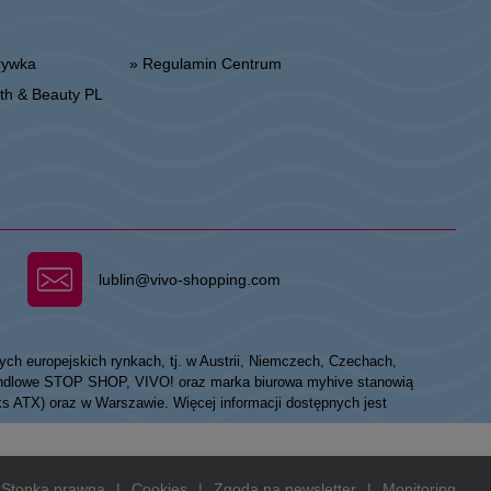
zrywka
» Regulamin Centrum
alth & Beauty PL
lublin@vivo-shopping.com
ych europejskich rynkach, tj. w Austrii, Niemczech, Czechach,
 handlowe STOP SHOP, VIVO! oraz marka biurowa myhive stanowią
eks ATX) oraz w Warszawie. Więcej informacji dostępnych jest
Stopka prawna
|
Cookies
|
Zgoda na newsletter
|
Monitoring