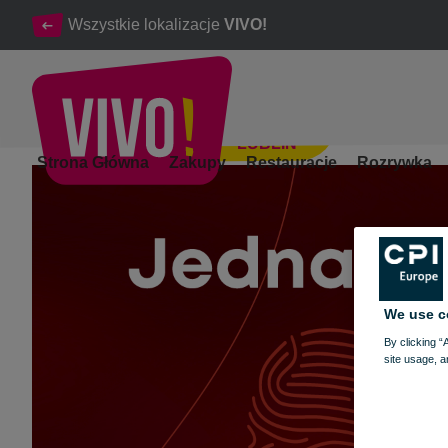
Wszystkie lokalizacje
VIVO!
LUBLIN
„Jedna kropla do rekordu!” w VIVO!
Strona Główna
Zakupy
Restauracje
Rozrywka
Lublin
We use c
By clicking “
site usage, a