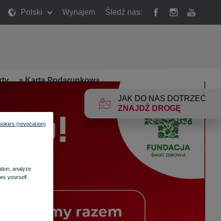
Polski
Wynajem
Śledź nas:
rty
»
Karta Podarunkowa
JAK DO NAS DOTRZEĆ
ZNAJDŹ DROGĘ
ookies (revocation)
ation, analyze
es yourself.