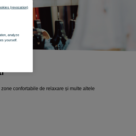
ookies (revocation)
ation, analyze
es yourself.
ti
, zone confortabile de relaxare și multe altele