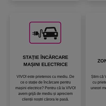
STAȚIE ÎNCĂRCARE
ZO
MAȘINI ELECTRICE
VIVO! este prietenos cu mediu. De
Știm că V
ce o stație de încărcare pentru
cu prie
mașini electrice? Pentru că la VIVO!
uneori me
avem grijă de mediu și apreciem
clienții noștri cărora le pasă.