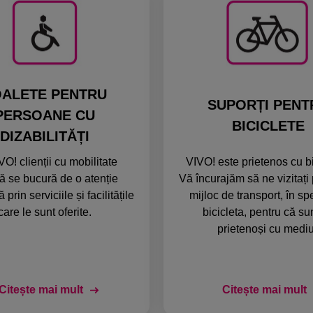
OALETE PENTRU
SUPORȚI PENT
PERSOANE CU
BICICLETE
DIZABILITĂȚI
VO! clienții cu mobilitate
VIVO! este prietenos cu bib
ă se bucură de o atenție
Vă încurajăm să ne vizitați 
prin serviciile și facilitățile
mijloc de transport, în sp
care le sunt oferite.
bicicleta, pentru că s
prietenoși cu mediu
Citește mai mult
Citește mai mult