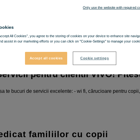
Only use the website with required c
ookies
Accept All Cookies”, you agree to the storing of cookies on your device to enhance site navig
nd assist in our marketing efforts or you can click on "Cookie-Settings" to manage your cooki
Accept all cookies
Cookie settings
ervicii pentru clientii VIVO! Pites
sa te bucuri de servicii excelente: - wi fi, cărucioare pentru copii
dicat familiilor cu copii