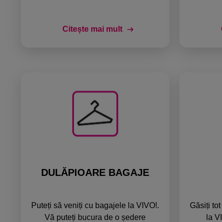
Citește mai mult
DULĂPIOARE BAGAJE
Puteți să veniți cu bagajele la VIVO!.
Găsiți to
Vă puteți bucura de o ședere
la V