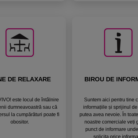
NE DE RELAXARE
BIROU DE INFORM
IVO! este locul de întâlnire
Suntem aici pentru tine c
tenii dumneavoastră sau că
informațiile și sprijinul de
rsul la cumpărături poate fi
putea avea nevoie. În toate
obositor.
noastre comerciale veți 
punct de informare unde
solicita orice informaț