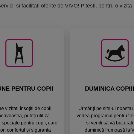
icii si facilitati oferite de VIVO! Pitesti, pentru o vizita
NE PENTRU COPII
DUMINICA COPI
 vizitați însoțiti de copiii
Urmăriți pe site-ul noastru
avoastră, puteți utiliza
vedea programul pentru fie
 speciale pentru copii, care
și veniți să vă bucurați
ori confortul și siguranța
duminică frumoasă la V