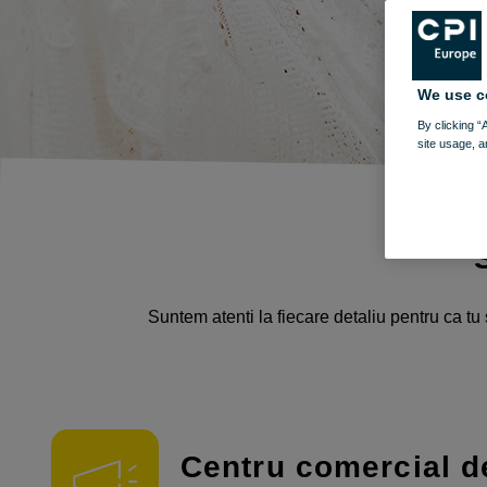
We use c
By clicking “
site usage, a
S
Suntem atenti la fiecare detaliu pentru ca tu 
Centru comercial de