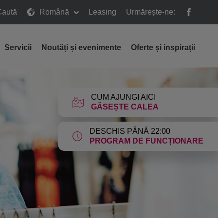
Caută
Română
Leasing
Urmărește-ne:
ă
Servicii
Noutăți și evenimente
Oferte și inspirații
CUM AJUNGI AICI
GĂSEȘTE CALEA
DESCHIS PÂNĂ 22:00
PROGRAM DE FUNCȚIONARE