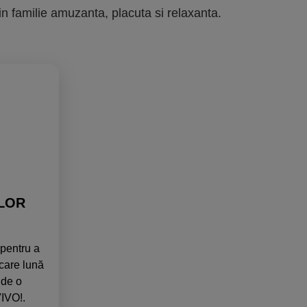
 in familie amuzanta, placuta si relaxanta.
ILOR
 pentru a
care lună
 de o
IVO!.