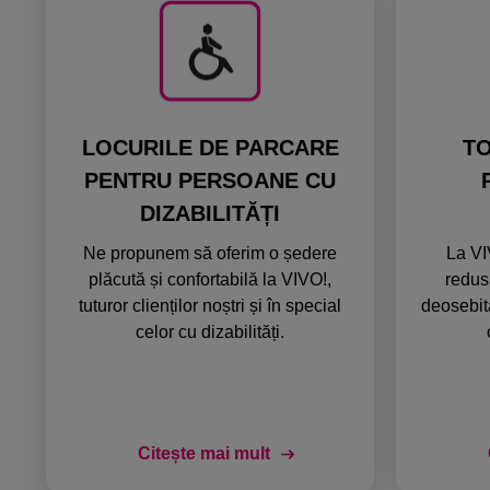
LOCURILE DE PARCARE
T
PENTRU PERSOANE CU
DIZABILITĂȚI
Ne propunem să oferim o ședere
La VI
plăcută și confortabilă la VIVO!,
redus
tuturor clienților noștri și în special
deosebită 
celor cu dizabilități.
Citește mai mult