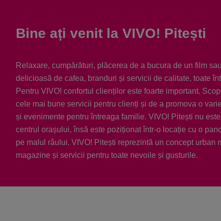
Bine ați venit la VIVO! Pitești
Relaxare, cumpărături, plăcerea de a bucura de un film sa
delicioasă de cafea, branduri și servicii de calitate, toate în
Pentru VIVO! confortul clienților este foarte important. Scop
cele mai bune servicii pentru clienți și de a promova o variet
și evenimente pentru întreaga familie. VIVO! Pitești nu est
centrul orașului, însă este poziționat într-o locație cu o p
pe malul râului. VIVO! Pitești reprezintă un concept urban
magazine și servicii pentru toate nevoile și gusturile.