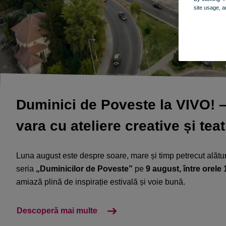
site usage, a
Duminici de Poveste la VIVO! 
vara cu ateliere creative și teatr
Luna august este despre soare, mare și timp petrecut alătur
seria
„Duminicilor de Poveste”
pe
9 august, între orele 
amiază plină de inspirație estivală și voie bună.​
Descoperă mai multe