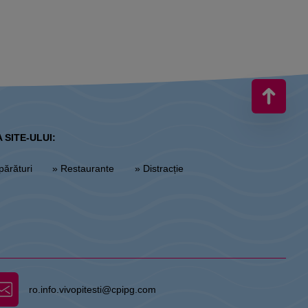
 SITE-ULUI:
părături
» Restaurante
» Distracție
ro.info.vivopitesti@cpipg.com