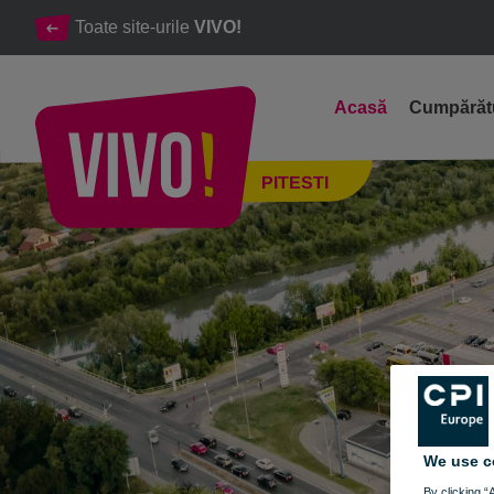
Toate site-urile
VIVO!
Acasă
Cumpărăt
Destinația #1 de shopping și distracție pentru argeșeni
PITESTI
Pitesti
We use c
By clicking “