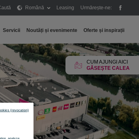
Caută
Română
Leasing
Urmărește-ne:
ă
Servicii
Noutăți și evenimente
Oferte și inspirații
CUM AJUNGI AICI
GĂSEȘTE CALEA
ookies (revocation)
ation, analyze