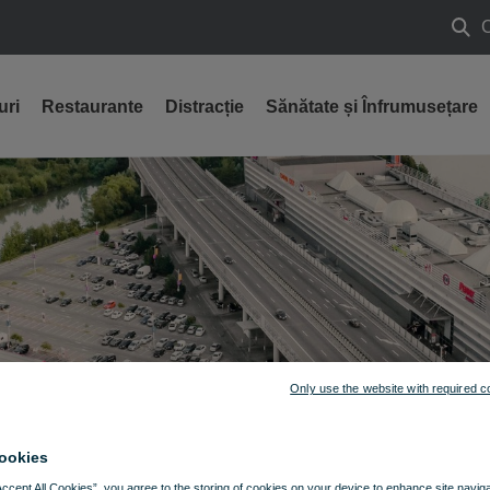
Caut
uri
Restaurante
Distracție
Sănătate și Înfrumusețare
Only use the website with required c
ookies
Accept All Cookies”, you agree to the storing of cookies on your device to enhance site navig