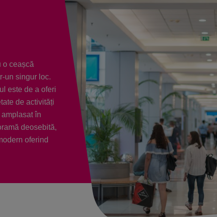
u o ceașcă
tr-un singur loc.
ul este de a oferi
ate de activități
e amplasat în
anoramă deosebită,
 modern oferind