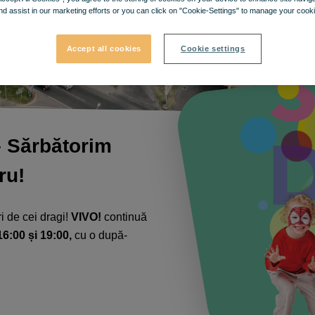
nd assist in our marketing efforts or you can click on "Cookie-Settings" to manage your cooki
Accept all cookies
Cookie settings
– Sărbătorim
u!​
i de cei dragi!
VIVO!
continuă
16:00 și 19:00,
cu o după-