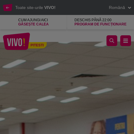
Toate site-urile
VIVO!
Română
CUM AJUNGI AICI
DESCHIS PÂNĂ 22:00
GĂSEȘTE CALEA
PROGRAM DE FUNCȚIONARE
Pepco, magazin de haine si produse pentru casa
PITESTI
Pitesti