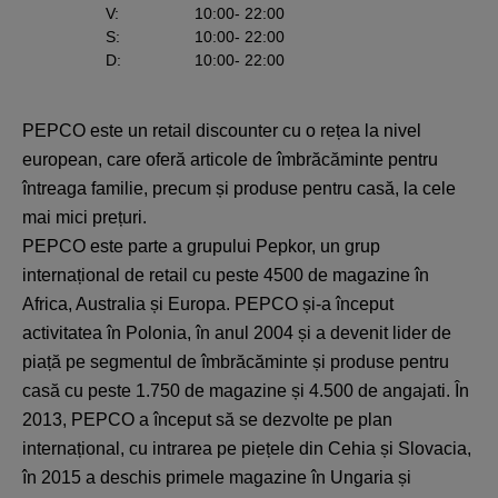
V
:
10:00
- 22:00
S
:
10:00
- 22:00
D
:
10:00
- 22:00
PEPCO este un retail discounter cu o rețea la nivel
european, care oferă articole de îmbrăcăminte pentru
întreaga familie, precum și produse pentru casă, la cele
mai mici prețuri.
PEPCO este parte a grupului Pepkor, un grup
internațional de retail cu peste 4500 de magazine în
Africa, Australia și Europa. PEPCO și-a început
activitatea în Polonia, în anul 2004 și a devenit lider de
piață pe segmentul de îmbrăcăminte și produse pentru
casă cu peste 1.750 de magazine și 4.500 de angajati. În
2013, PEPCO a început să se dezvolte pe plan
internațional, cu intrarea pe piețele din Cehia și Slovacia,
în 2015 a deschis primele magazine în Ungaria și