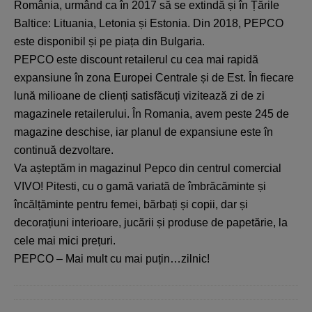
România, urmând ca în 2017 să se extindă și în Țările
Baltice: Lituania, Letonia și Estonia. Din 2018, PEPCO
este disponibil și pe piața din Bulgaria.
PEPCO este discount retailerul cu cea mai rapidă
expansiune în zona Europei Centrale și de Est. În fiecare
lună milioane de clienți satisfăcuți vizitează zi de zi
magazinele retailerului. În Romania, avem peste 245 de
magazine deschise, iar planul de expansiune este în
continuă dezvoltare.
Va așteptăm in magazinul Pepco din centrul comercial
VIVO! Pitesti, cu o gamă variată de îmbrăcăminte și
încălțăminte pentru femei, bărbați și copii, dar și
decorațiuni interioare, jucării și produse de papetărie, la
cele mai mici prețuri.
PEPCO – Mai mult cu mai puțin…zilnic!