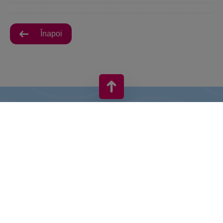
Înapoi
VIVO! ESTE O MARCĂ A CPI EUROPE
În spatele brand-ului VIVO! stă o companie imobiliară de succes
cu experiență extinsă în centre comerciale.