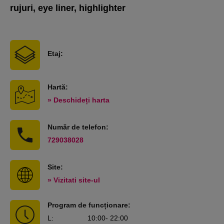
rujuri, eye liner, highlighter
Etaj:
Hartă:
» Deschideți harta
Număr de telefon:
729038028
Site:
» Vizitati site-ul
Program de funcționare:
L
:
10:00
- 22:00