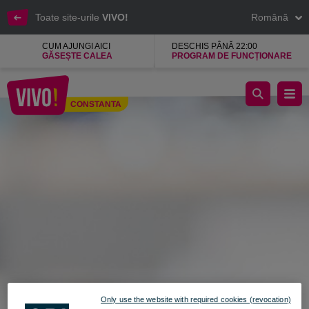
Toate site-urile
VIVO!
Română
CUM AJUNGI AICI
DESCHIS PÂNĂ 22:00
GĂSEȘTE CALEA
PROGRAM DE FUNCȚIONARE
KENDRA, magazin cu produse de beauty si make-up
CONSTANTA
Constanta
Only use the website with required cookies (revocation)