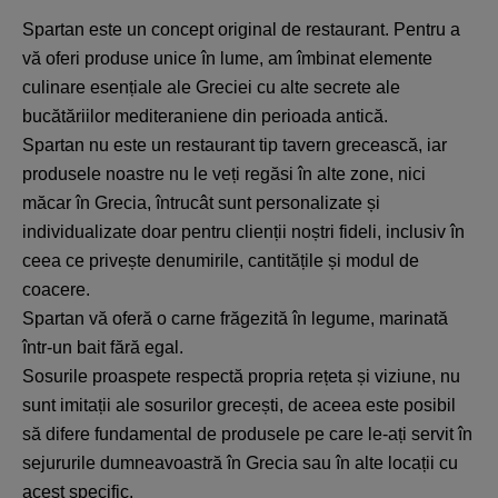
Spartan este un concept original de restaurant. Pentru a
vă oferi produse unice în lume, am îmbinat elemente
culinare esențiale ale Greciei cu alte secrete ale
bucătăriilor mediteraniene din perioada antică.
Spartan nu este un restaurant tip tavern grecească, iar
produsele noastre nu le veți regăsi în alte zone, nici
măcar în Grecia, întrucât sunt personalizate și
individualizate doar pentru clienții noștri fideli, inclusiv în
ceea ce privește denumirile, cantitățile și modul de
coacere.
Spartan vă oferă o carne frăgezită în legume, marinată
într-un bait fără egal.
Sosurile proaspete respectă propria rețeta și viziune, nu
sunt imitații ale sosurilor grecești, de aceea este posibil
să difere fundamental de produsele pe care le-ați servit în
sejururile dumneavoastră în Grecia sau în alte locații cu
acest specific.