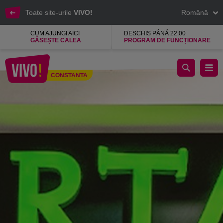
Toate site-urile
VIVO!
Română
CUM AJUNGI AICI
DESCHIS PÂNĂ 22:00
GĂSEȘTE CALEA
PROGRAM DE FUNCȚIONARE
Spartan este un concept original de restaurant
CONSTANTA
Constanta