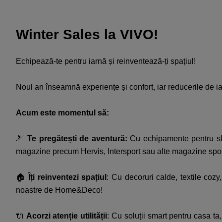
Winter Sales la VIVO!​
Echipează-te pentru iarnă și reinventează-ți spațiul!​
Noul an înseamnă experiențe și confort, iar reducerile de iar
Acum este momentul să:​
🎿
Te pregătești de aventură:
Cu echipamente pentru ski 
magazine precum Hervis, Intersport sau alte magazine spo
🏠
Îți reinventezi spațiul
: Cu decoruri calde, textile coz
noastre de Home&Deco!​
🔌
Acorzi atenție utilității
: Cu soluții smart pentru casa ta, 