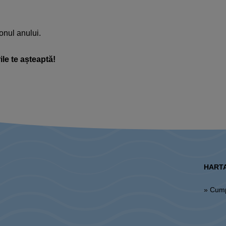
onul anului.​
ile te așteaptă!
HARTA
» Cum