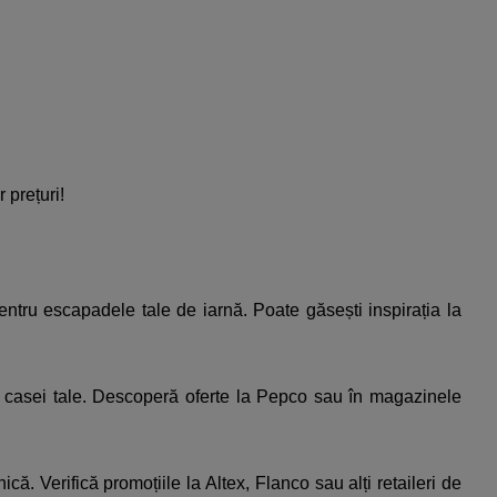
prețuri!​
ntru escapadele tale de iarnă. Poate găsești inspirația la
-ul casei tale. Descoperă oferte la Pepco sau în magazinele
nică. Verifică promoțiile la Altex, Flanco sau alți retaileri de