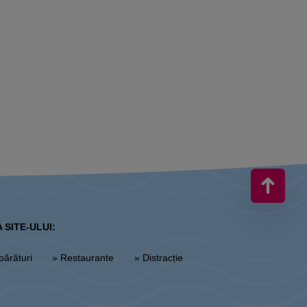
 SITE-ULUI:
părături
» Restaurante
» Distracție