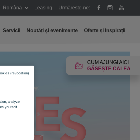
Română
Leasing
Urmărește-ne:
Servicii
Noutăți și evenimente
Oferte și Inspirații
CUM AJUNGI AICI
GĂSEȘTE CALEA
ookies (revocation)
ation, analyze
es yourself.