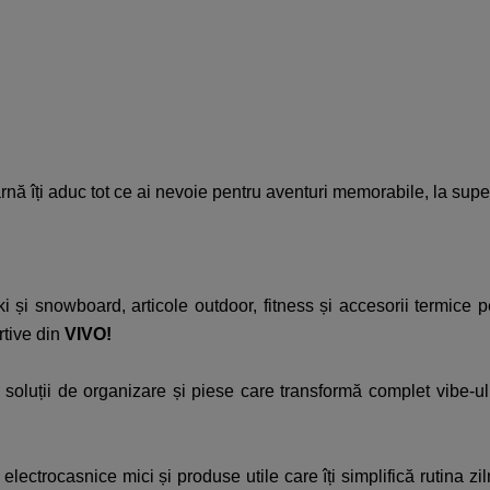
nă îți aduc tot ce ai nevoie pentru aventuri memorabile, la super 
și snowboard, articole outdoor, fitness și accesorii termice pe
rtive din
VIVO!​
y, soluții de organizare și piese care transformă complet vibe
electrocasnice mici și produse utile care îți simplifică rutina zil