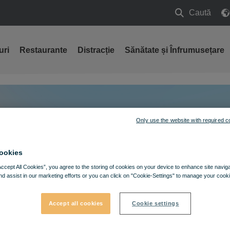
Caută
Caută
uri
Restaurante
Distracție
Sănătate și Înfrumusețare
Only use the website with required c
ookies
Accept All Cookies”, you agree to the storing of cookies on your device to enhance site navig
nd assist in our marketing efforts or you can click on "Cookie-Settings" to manage your cooki
Accept all cookies
Cookie settings