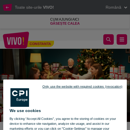
Toate site-urile
VIVO!
Română
CUM AJUNGI AICI
GĂSEȘTE CALEA
Magia Crăciunului a ajuns la VIVO! Constanța
CONSTANTA
Constanta
Only use the website with required cookies (revocation)
We use cookies
By clicking “Accept All Cookies”, you agree to the storing of cookies on your
device to enhance site navigation, analyze site usage, and assist in our
marketing efforts or you can click on "Cookie-Settings" to manage your