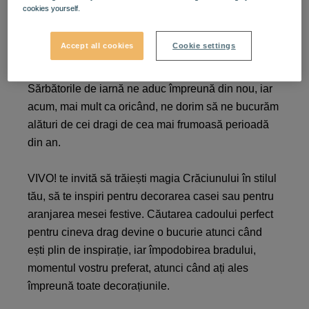
cookies yourself.
Magia Crăciunului a ajuns
la VIVO!
Accept all cookies
Cookie settings
Sărbătorile de iarnă ne aduc împreună din nou, iar
acum, mai mult ca oricând, ne dorim să ne bucurăm
alături de cei dragi de cea mai frumoasă perioadă
din an.
VIVO! te invită să trăiești magia Crăciunului în stilul
tău, să te inspiri pentru decorarea casei sau pentru
aranjarea mesei festive. Căutarea cadoului perfect
pentru cineva drag devine o bucurie atunci când
ești plin de inspirație, iar împodobirea bradului,
momentul vostru preferat, atunci când ați ales
împreună toate decorațiunile.