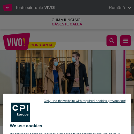
Toate site-urile
VIVO!
Română
CUM AJUNGI AICI
GĂSEȘTE CALEA
Informații noi - 9 decembrie 2021
CONSTANTA
Constanta
Only use the website with required cookies (revocation)
We use cookies