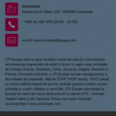
Constanta
Strada Aurel Vlaicu 220, 900498 Constanța
:
+403 41 462 039 (10:00 - 22:00)
:
ro.info.vivoconstanta@cpipg.com
CPI Europe este un grup imobiliar comercial care își concentrează
activitatea pe segmentele de retail și birouri în șapte pieţe principale
din Europa: Austria, Germania, Cehia, Slovacia, Ungaria, România și
Polonia. Principala activitate a CPI Europe include managementul și
dezvoltarea de proprietăți. Mărcile STOP SHOP (retail), VIVO! (retail)
și myhive (office) reprezintă puncte centrale puternice pentru aceste
activități și susțin calitatea și serviciile. CPI Europe este listată la
bursele de valori din Viena (fiind inclusă în indicele ATX – Austrian
Traded Index) și din Varșovia. Pentru mai multe informații
accesați:
https://www.cpi-europe.com