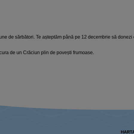
e de sărbători. Te așteptăm până pe 12 decembrie să donezi cărț
bucura de un Crăciun plin de povești frumoase.
HARTA