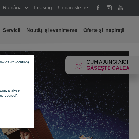
Română
Leasing
Urmărește-ne:
Servicii
Noutăți și evenimente
Oferte și Inspirații
CUM AJUNGI AICI
ookies (revocation)
GĂSEȘTE CALEA
ation, analyze
es yourself.