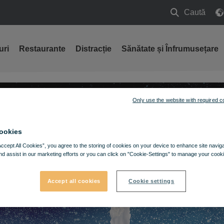
Caută
Caută
uri
Restaurante
Distracție
Sănătate și Înfrumusețare
Only use the website with required c
ookies
Accept All Cookies”, you agree to the storing of cookies on your device to enhance site navig
nd assist in our marketing efforts or you can click on "Cookie-Settings" to manage your cooki
Accept all cookies
Cookie settings