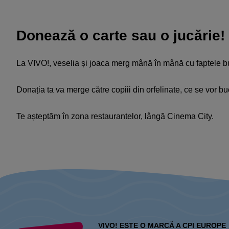
Donează o carte sau o jucărie!
La VIVO!, veselia și joaca merg mână în mână cu faptele bun
Donația ta va merge către copiii din orfelinate, ce se vor 
Te așteptăm în zona restaurantelor, lângă Cinema City.
VIVO! ESTE O MARCĂ A CPI EUROPE