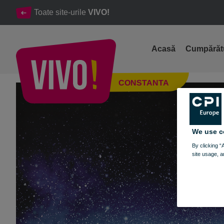
Toate site-urile
VIVO!
Acasă
Cumpărăt
Donează o carte sau o jucărie!
CONSTANTA
Constanta
We use c
By clicking “
site usage, a