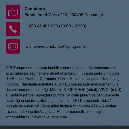
Constanta
Strada Aurel Vlaicu 220, 900498 Constanța
:
+403 41 462 039 (10:00 - 22:00)
:
ro.info.vivoconstanta@cpipg.com
CPI Europe este un grup imobiliar comercial care își concentrează
activitatea pe segmentele de retail și birouri în șapte pieţe principale
din Europa: Austria, Germania, Cehia, Slovacia, Ungaria, România și
Polonia. Principala activitate a CPI Europe include managementul și
dezvoltarea de proprietăți. Mărcile STOP SHOP (retail), VIVO! (retail)
și myhive (office) reprezintă puncte centrale puternice pentru aceste
activități și susțin calitatea și serviciile. CPI Europe este listată la
bursele de valori din Viena (fiind inclusă în indicele ATX – Austrian
Traded Index) și din Varșovia. Pentru mai multe informații
accesați:
https://www.cpi-europe.com