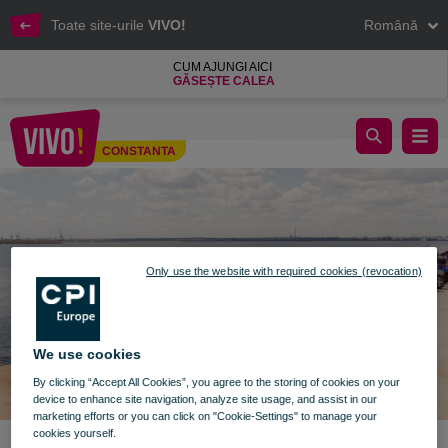
Toate site-urile
VIVO!
Română
CUM AJUNGI AICI
GĂSEȘTE CALEA
Deschiderea noului sezon VESPA
CONSTANTA
Constanta
Only use the website with required cookies (revocation)
We use cookies
By clicking “Accept All Cookies”, you agree to the storing of cookies on your
device to enhance site navigation, analyze site usage, and assist in our
marketing efforts or you can click on "Cookie-Settings" to manage your
cookies yourself.