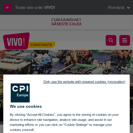
Toate site-urile
VIVO!
Română
CUM AJUNGI AICI
GĂSEȘTE CALEA
Brickenburg Black Sea Expo
CONSTANTA
Constanta
Only use the website with required cookies (revocation)
We use cookies
By clicking “Accept All Cookies”, you agree to the storing of cookies on your
device to enhance site navigation, analyze site usage, and assist in our
marketing efforts or you can click on "Cookie-Settings" to manage your
cookies yourself.