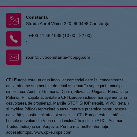
Constanta
Strada Aurel Vlaicu 220, 900498 Constanța
:
+403 41 462 039 (10:00 - 22:00)
:
ro.info.vivoconstanta@cpipg.com
CPI Europe este un grup imobiliar comercial care își concentrează
activitatea pe segmentele de retail și birouri în șapte pieţe principale
din Europa: Austria, Germania, Cehia, Slovacia, Ungaria, România și
Polonia. Principala activitate a CPI Europe include managementul și
dezvoltarea de proprietăți. Mărcile STOP SHOP (retail), VIVO! (retail)
și myhive (office) reprezintă puncte centrale puternice pentru aceste
activități și susțin calitatea și serviciile. CPI Europe este listată la
bursele de valori din Viena (fiind inclusă în indicele ATX – Austrian
Traded Index) și din Varșovia. Pentru mai multe informații
accesați:
https://www.cpi-europe.com