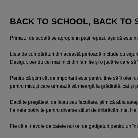
BACK TO SCHOOL, BACK TO 
Prima zi de școală se apropie în pași repezi, așa că este 
Lista de cumpărături din această perioadă include cu siguran
Desigur, pentru cei mai mici din familie și o jucărie care să
Pentru că știm cât de important este pentru tine să îi oferi c
pentru micuții care urmează să meargă la grădiniță, cât și p
Dacă te pregătești de liceu sau facultate, știm că abia aștepți
hainele potrivite pentru diverse stiluri de îmbrăcăminte. Ha
Fie că ai nevoie de caiete noi ori de gadgeturi pentru un în