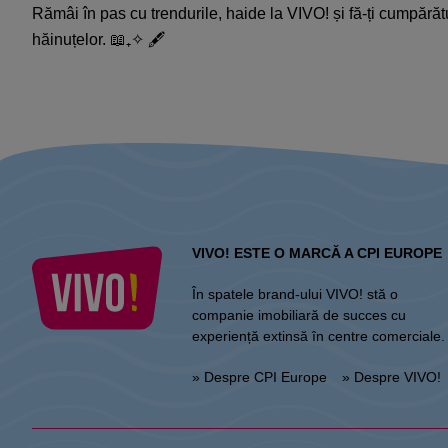
Rămâi în pas cu trendurile, haide la VIVO! și fă-ți cumpărătu
hăinuțelor. 📖₊✧ 🖋️
VIVO! ESTE O MARCĂ A CPI EUROPE
În spatele brand-ului VIVO! stă o
companie imobiliară de succes cu
experiență extinsă în centre comerciale.
» Despre CPI Europe
» Despre VIVO!