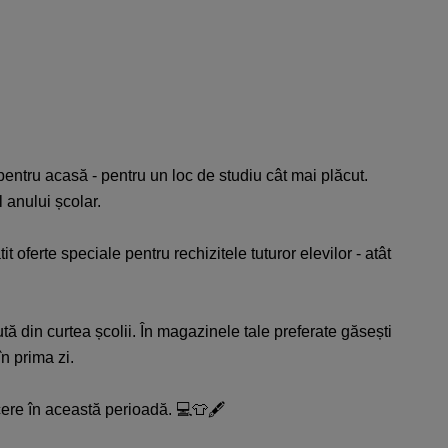
pentru acasă - pentru un loc de studiu cât mai plăcut.
ul anului școlar.
t oferte speciale pentru rechizitele tuturor elevilor - atât
inută din curtea școlii. În magazinele tale preferate găsești
în prima zi.
cere în această perioadă. 💻👕🖋️