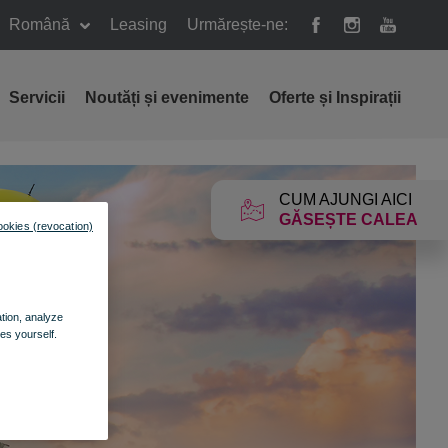
Română
Leasing
Urmărește-ne:
Servicii
Noutăți și evenimente
Oferte și Inspirații
CUM AJUNGI AICI
GĂSEȘTE CALEA
ookies (revocation)
ation, analyze
es yourself.