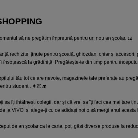
SHOPPING
momentul să ne pregătim împreună pentru un nou an școlar. 📖
ță rechizite, ținute pentru școală, ghiozdan, chiar și accesorii 
 îi însoțească la grădiniță. Pregătește-te din timp pentru început
opilului tău tot ce are nevoie, magazinele tale preferate au pregăti
entru studenți. 👩🏻‍🎓
 sa îți întâlnești colegii, dar și că vrei sa îți faci cea mai tare ț
ide la VIVO! și alege-ți cu ce adidași noi o să mergi anul acesta 
ceput de an școlar ca la carte, poți găsi diverse produse la redu