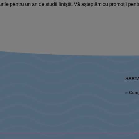
rile pentru un an de studii liniștit. Vă așteptăm cu promoții pen
HARTA
» Cum