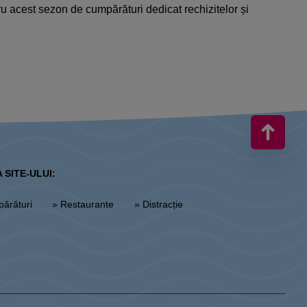
tru acest sezon de cumpărături dedicat rechizitelor și
 SITE-ULUI:
părături
» Restaurante
» Distracție