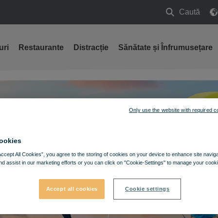
Caută
Caută
uri
Restaurante
Distracție
Sănătate și Înfrumusețare
Only use the website with required c
ookies
Accept All Cookies”, you agree to the storing of cookies on your device to enhance site navig
nd assist in our marketing efforts or you can click on "Cookie-Settings" to manage your cooki
Accept all cookies
Cookie settings