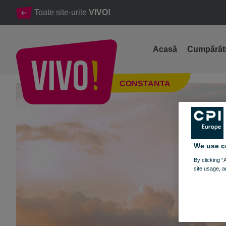
Toate site-urile
VIVO!
Acasă
Cumpărăt
BACK TO SCHOOL, BACK TO SHOPPING
CONSTANTA
Constanta
We use c
By clicking “
site usage, a