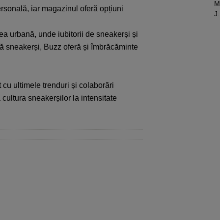
M
rsonală, iar magazinul oferă opțiuni
J
:
a urbană, unde iubitorii de sneakerși și
gă sneakerși, Buzz oferă și îmbrăcăminte
 cu ultimele trenduri și colaborări
ultura sneakerșilor la intensitate