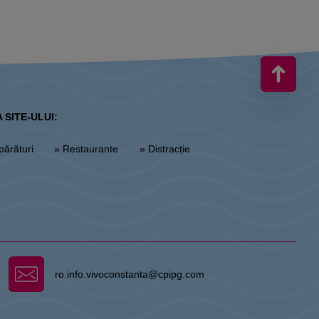
 SITE-ULUI:
părături
» Restaurante
» Distracție
ro.info.vivoconstanta@cpipg.com