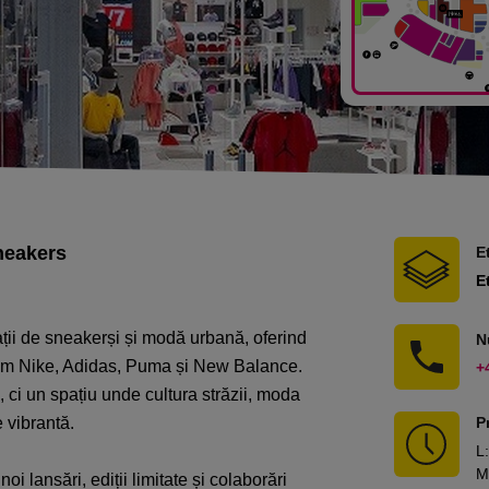
sneakers
E
E
ții de sneakerși și modă urbană, oferind
N
ecum Nike, Adidas, Puma și New Balance.
+
 ci un spațiu unde cultura străzii, moda
 vibrantă.
P
L
:
M
i lansări, ediții limitate și colaborări