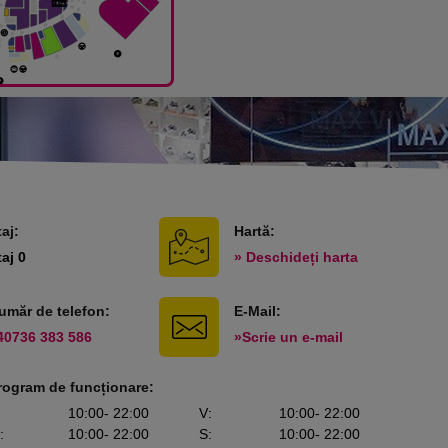
taj:
Hartă:
taj 0
» Deschideți harta
umăr de telefon:
E-Mail:
40736 383 586
»Scrie un e-mail
rogram de funcționare:
10:00
- 22:00
V
:
10:00
- 22:00
:
10:00
- 22:00
S
:
10:00
- 22:00