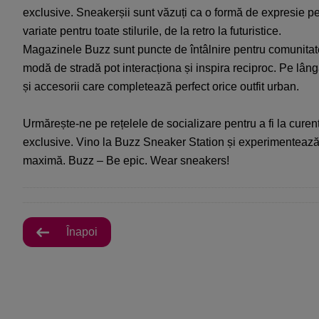
exclusive. Sneakerșii sunt văzuți ca o formă de expresie pe
variate pentru toate stilurile, de la retro la futuristice.
Magazinele Buzz sunt puncte de întâlnire pentru comunitate
modă de stradă pot interacționa și inspira reciproc. Pe lân
și accesorii care completează perfect orice outfit urban.
Urmărește-ne pe rețelele de socializare pentru a fi la curent
exclusive. Vino la Buzz Sneaker Station și experimentează c
maximă. Buzz – Be epic. Wear sneakers!
Înapoi