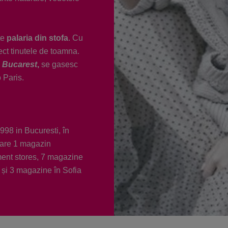
te
palaria din stofa
. Cu
ct tinutele de toamna.
e Bucarest
,
se gasesc
 Paris.
998 in Bucuresti, în
care 1 magazin
ment stores, 7 magazine
și 3 magazine în Sofia