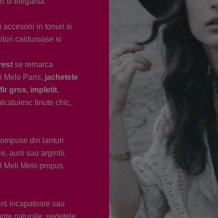
i si eleganta.
accesorii in tonuri si
tituri calduroase si
rest
se remarca
li Melo Paris,
jachetele
ir gros, impletit
,
lcatuiesc tinute chic,
compuse din lanturi
, aurii sau argintii.
-ul Meli Melo propus
ers incapatoare sau
nte naturale, vedetele