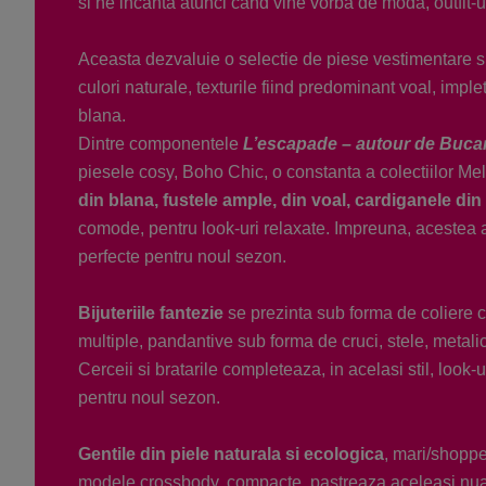
si ne incanta atunci cand vine vorba de moda, outfit-ur
Aceasta dezvaluie o selectie de piese vestimentare si 
culori naturale, texturile fiind predominant voal, imple
blana.
Dintre componentele
L’escapade – autour de Buca
piesele cosy, Boho Chic, o constanta a colectiilor Me
din blana, fustele ample, din voal, cardiganele din f
comode, pentru look-uri relaxate. Impreuna, acestea a
perfecte pentru noul sezon.
Bijuteriile fantezie
se prezinta sub forma de coliere 
multiple, pandantive sub forma de cruci, stele, metalice
Cerceii si bratarile completeaza, in acelasi stil, look
pentru noul sezon.
Gentile din piele naturala si ecologica
, mari/shopp
modele crossbody, compacte, pastreaza aceleasi nua