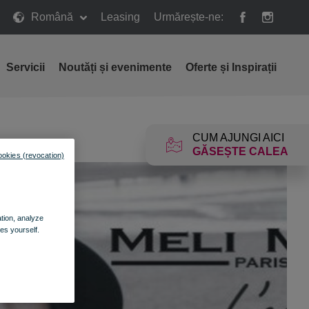
Română
Leasing
Urmărește-ne:
Servicii
Noutăți și evenimente
Oferte și Inspirații
CUM AJUNGI AICI
GĂSEȘTE CALEA
ookies (revocation)
ation, analyze
es yourself.