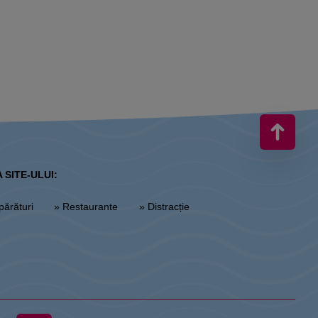
 SITE-ULUI:
părături
» Restaurante
» Distracție