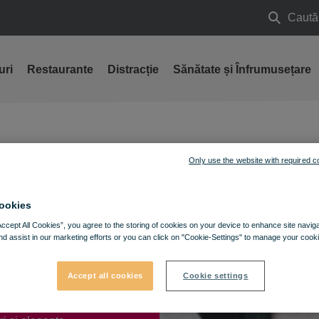
Caută
Caută
uri
Restaurante
Distracție
Sănătate și Înfrumusețare
Only use the website with required c
ookies
r 2020
Accept All Cookies”, you agree to the storing of cookies on your device to enhance site navig
nd assist in our marketing efforts or you can click on "Cookie-Settings" to manage your cooki
tiei Meli Melo Paris de
Accept all cookies
Cookie settings
curte, aproape de
ta la ceea ce e frumos