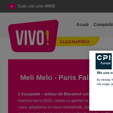
Toate site-urile
VIVO!
Acasă
Cumpărăt
Meli Melo - Paris colectia toamna iarna
CLUJ-NAPOCA
Cluj-Napoca
We use c
Meli Melo - Paris Fall/Winte
By clicking “
site usage, a
L’escapade – autour de Bucarest
este numele colec
toamna-iarna 2020, creata cu gandul la escapadele s
casa, adaptarea la noua normalitate, dar fara a renun