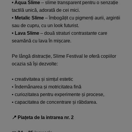
• Aqua Slime
– slime transparent pentru o senzație
tactilă unică, adorată de cei mici. ​
• Metalic Slime
– îmbogățit cu pigmenți aurii, argintii
sau de cupru, cu un look futurist. ​
• Lava Slime
– două straturi contrastante care
seamănă cu lava în mișcare. ​
Pe lângă distracție, Slime Festival le oferă copiilor
ocazia să își dezvolte:​
• creativitatea și simțul estetic​
• îndemânarea și motricitatea fină​
• curiozitatea pentru experimente și procese,​
• capacitatea de concentrare și răbdarea.​
📍 Piațeta de la intrarea nr. 2​