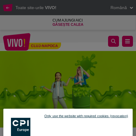
Toate site-urile
VIVO!
Română
CUM AJUNGI AICI
GĂSEȘTE CALEA
Slime Time la VIVO! - 2 zile de joacă, culoare și experimente pen
CLUJ-NAPOCA
Cluj-Napoca
Only use the website with required cookies (revocation)