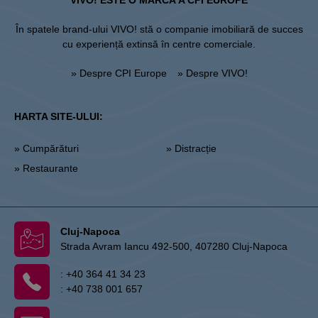
VIVO! ESTE O MARCĂ A CPI EUROPE
În spatele brand-ului VIVO! stă o companie imobiliară de succes
cu experiență extinsă în centre comerciale.
» Despre CPI Europe
» Despre VIVO!
HARTA SITE-ULUI:
» Cumpărături
» Distracție
» Restaurante
Cluj-Napoca
Strada Avram Iancu 492-500, 407280 Cluj-Napoca
:
+40 364 41 34 23
:
+40 738 001 657