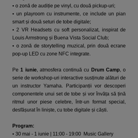
• o zonă de audiție pe vinyl, cu două pickup-uri;​
• un playroom cu instrumente, ce include un pian
smart și două seturi de tobe digitale;​
• 2 VR Headsets cu soft personalizat, inspirat de
Louis Armstrong și Buena Vista Social Club;​
• o zonă de storytelling muzical, prin două ecrane
pop-up LED cu zone NFC integrate.​
Pe
1 iunie
, atmosfera continuă cu
Drum Camp
, o
serie de workshop-uri interactive susținute alături de
un instructor Yamaha. Participanții vor descoperi
componentele unui set de tobe și vor învăța să țină
ritmul unor piese celebre, într-un format special,
desfășurat în liniște, cu tobe digitale și căști.​
Program:​
• 30 mai - 1 iunie | 11:00 - 19:00 Music Gallery​