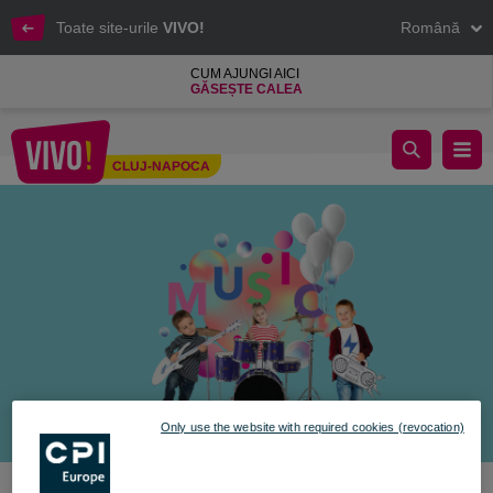
Toate site-urile
VIVO!
Română
CUM AJUNGI AICI
GĂSEȘTE CALEA
SĂRBĂTOREȘTE ZIUA COPILULUI LA VIVO!
CLUJ-NAPOCA
Cluj-Napoca
Only use the website with required cookies (revocation)