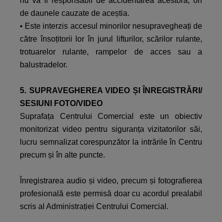
nu va fi responsabil de accidentarea acestora, ori
de daunele cauzate de aceștia.
• Este interzis accesul minorilor nesupravegheați de
către însoțitorii lor în jurul lifturilor, scărilor rulante,
trotuarelor rulante, rampelor de acces sau a
balustradelor.
5. SUPRAVEGHEREA VIDEO ȘI ÎNREGISTRĂRI/
SESIUNI FOTO/VIDEO
Suprafața Centrului Comercial este un obiectiv
monitorizat video pentru siguranța vizitatorilor săi,
lucru semnalizat corespunzător la intrările în Centru
precum și în alte puncte.
Înregistrarea audio și video, precum și fotografierea
profesională este permisă doar cu acordul prealabil
scris al Administrației Centrului Comercial.