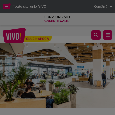
Toate site-urile
VIVO!
Română
CUM AJUNGI AICI
GĂSEȘTE CALEA
REGULAMENTUL DE ORDINE INTERIOARĂ APLICABIL VIZ
CLUJ-NAPOCA
Cluj-Napoca