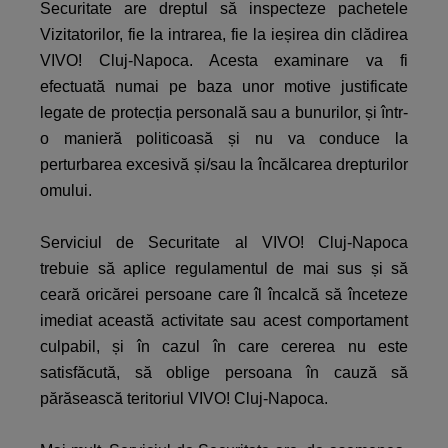
Securitate are dreptul să inspecteze pachetele
Vizitatorilor, fie la intrarea, fie la ieșirea din clădirea
VIVO! Cluj-Napoca. Acesta examinare va fi
efectuată numai pe baza unor motive justificate
legate de protecția personală sau a bunurilor, și într-
o manieră politicoasă și nu va conduce la
perturbarea excesivă și/sau la încălcarea drepturilor
omului.
Serviciul de Securitate al VIVO! Cluj-Napoca
trebuie să aplice regulamentul de mai sus și să
ceară oricărei persoane care îl încalcă să înceteze
imediat această activitate sau acest comportament
culpabil, și în cazul în care cererea nu este
satisfăcută, să oblige persoana în cauză să
părăsească teritoriul VIVO! Cluj-Napoca.