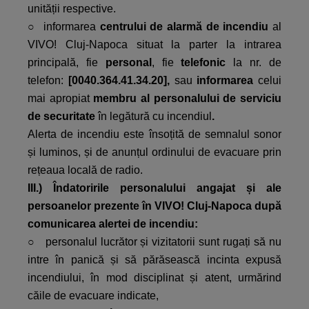
unității respective.
○ informarea
centrului de alarmă de incendiu
al
VIVO! Cluj-Napoca situat la parter la intrarea
principală, fie
personal
, fie
telefonic
la nr. de
telefon:
[0040.364.41.34.20],
sau
informarea
celui
mai apropiat
membru al personalului de serviciu
de securitate
în legătură cu incendiul
.
Alerta de incendiu este însoțită de semnalul sonor
și luminos, și de anunțul ordinului de evacuare prin
rețeaua locală de radio.
III.) Îndatoririle personalului angajat și ale
persoanelor prezente în VIVO! Cluj-Napoca după
comunicarea alertei de incendiu:
○ personalul lucrător și vizitatorii sunt rugați să nu
intre în panică și să părăsească incinta expusă
incendiului, în mod disciplinat și atent, urmărind
căile de evacuare indicate,