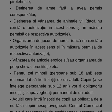
pirotehnice,
• Deținerea de arme fără a avea permis
corespunzător,
• Deținerea și vânzarea de animale vii (dacă nu
există o autorizație în acest sens și în măsura
permisă de respectiva autorizație),
• Organizarea de jocuri de noroc (dacă nu există o
autorizație în acest sens și în măsura permisă de
respectiva autorizație),
• Vânzarea de articole erotice și/sau organizarea de
peep shows, prostituție etc.
• Pentru toți minorii (persoane sub 18 ani) este
recomandat să fie însoțiți de un adult. Copiii (a se
înțelege persoanele sub 12 ani) vor fi obligatoriu
însoțiți și supravegheați permanent de un adult.
• Adulții care intră însoțiți de copii au obligația de a
nu lăsa copiii nesupravegheați. Centrul Comercial