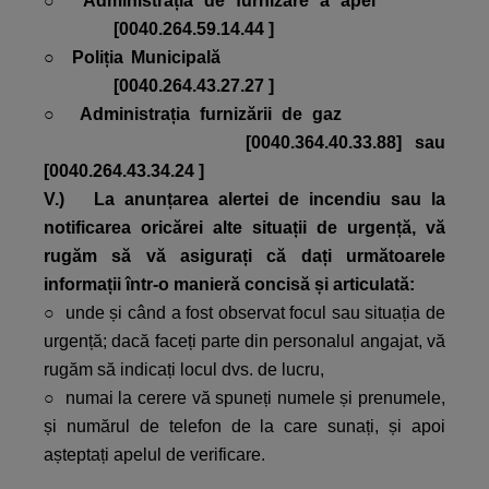
○
Administrația de furnizare a apei
[0040.264.59.14.44 ]
○
Poliția Municipală
[0040.264.43.27.27 ]
○
Administrația furnizării de gaz
[0040.364.40.33.88] sau
[0040.264.43.34.24 ]
V.) La anunțarea alertei de incendiu sau la
notificarea oricărei alte situații de urgență, vă
rugăm să vă asigurați că dați următoarele
informații într-o manieră concisă și articulată:
○ unde și când a fost observat focul sau situația de
urgență; dacă faceți parte din personalul angajat, vă
rugăm să indicați locul dvs. de lucru,
○ numai la cerere vă spuneți numele și prenumele,
și numărul de telefon de la care sunați, și apoi
așteptați apelul de verificare.