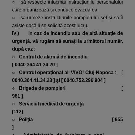
○ să respecte întocmai instrucțiunile personalului
care organizează și conduce evacuarea,
○ să urmeze instrucțiunile pompierului șef și să îl
asiste dacă li se solicită acest lucru.
IV.) In caz de incendiu sau de altă situație de
urgență, vă rugăm să sunați la următorul număr,
după caz :
○
Centrul de alarmă de incendiu
[ 0040.364.41.34.20 ]
○
Centrul operațional al VIVO! Cluj-Napoca :
[
0040.364.41.34.23 ] și [ 0040.752.296.904 ]
○
Brigada de pompieri [
981 ]
○
Serviciul medical de urgență
[112]
○
Poliția [ 955
]