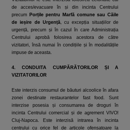
de acces/evacuare în și din incinta Centrului
precum
Porțile pentru Marfă comune sau Căile
de ieșire de Urgență
, cu excepția situațiilor de
urgență, precum și în cazul în care Administrația
Centrului aprobă folosirea acestora de către
vizitatori, însă numai în condițiile și în modalitățile
impuse de aceasta.
4. CONDUITA CUMPĂRĂTORILOR ȘI A
VIZITATORILOR
Este interzis consumul de băuturi alcoolice în afara
zonei destinate restaurantelor fast food. Sunt
interzise posesia și consumarea de droguri în
incinta Centrului comercial și de agrement VIVO!
Cluj-Napoca. Este interzisă intrarea în incinta
centrului cu orice fel de articole ofensatoare la