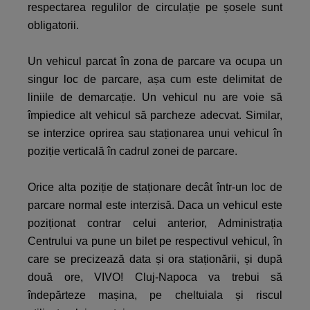
respectarea regulilor de circulație pe șosele sunt
obligatorii.
Un vehicul parcat în zona de parcare va ocupa un
singur loc de parcare, așa cum este delimitat de
liniile de demarcație. Un vehicul nu are voie să
împiedice alt vehicul să parcheze adecvat. Similar,
se interzice oprirea sau staționarea unui vehicul în
poziție verticală în cadrul zonei de parcare.
Orice alta poziție de staționare decât într-un loc de
parcare normal este interzisă. Daca un vehicul este
poziționat contrar celui anterior, Administrația
Centrului va pune un bilet pe respectivul vehicul, în
care se precizează data și ora staționării, și după
două ore, VIVO! Cluj-Napoca va trebui să
îndepărteze mașina, pe cheltuiala și riscul