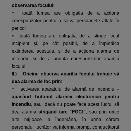
observarea focului:
○ toată lumea are obligația de a acționa
corespunzător pentru a salva persoanele aflate în
pericol
○ toată lumea are obligația de a stinge focul
incipient și, pe cât posibil, de a împiedica
extinderea acestuia, și de a acționa alarma de
incendiu și de a anunța corespunzător apariția
focului.
II.) Oricine observa apariția focului trebuie să
dea alarma de foc prin:
○ activarea aparatului de alarmă de incendiu –
apăsând butonul alarmei electronice pentru
incendiu
, sau, dacă nu poate face acest lucru, să
dea alarma
strigând tare “FOC!“
, sau prin orice
alte mijloace la îndemână, în urma cărora
personalul lucrător va informa prompt conducătorul