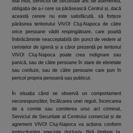
Mai mult, Serviciul de Securitate are, de asemenea,
obligația de a-i cere sa părăsească Centrul și, dacă
această cerere nu este satisfăcută, să forțeze
părăsirea teritoriului VIVO! Cluj-Napoca de către
orice persoane vădit respingătoare, care poartă
îmbrăcăminte neacceptabilă din punct de vedere al
cerințelor de igienă și a căror prezență pe teritoriul
VIVO! Cluj-Napoca poate crea indignare sau
panică, sau de către persoane în stare de ebrietate
sau confuze, sau de către persoane care pun în
pericol propria persoană sau publicul.
În situația când se observă un comportament
necorespunzător, încălcarea unei reguli, încercarea
de a comite sau comiterea unui act criminal,
Serviciul de Securitate al Centrului comercial și de
agrement VIVO! Cluj-Napoca va acționa conform
instrucțiunilor speciale (inclusiv, fără limitare la,