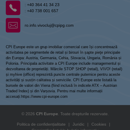
:
+40 364 41 34 23
:
+40 738 001 657
ro.info.vivocluj@cpipg.com
CPI Europe este un grup imobiliar comercial care își concentrează
activitatea pe segmentele de retail și birouri în șapte pieţe principale
din Europa: Austria, Germania, Cehia, Slovacia, Ungaria, România și
Polonia. Principala activitate a CPI Europe include managementul și
dezvoltarea de proprietăți. Mărcile STOP SHOP (retail), VIVO! (retail)
și myhive (office) reprezintă puncte centrale puternice pentru aceste
activități și susțin calitatea și serviciile. CPI Europe este listată la
bursele de valori din Viena (fiind inclusă în indicele ATX – Austrian
Traded Index) și din Varșovia. Pentru mai multe informații
accesați:
https://www.cpi-europe.com
© 2026
CPI Europe
. Toate drepturile rezervate.
Politica de confidențialitate
|
Juridic
|
Cookies
|