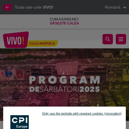
Toate site-urile
VIVO!
Română
CUM AJUNGI AICI
GĂSEȘTE CALEA
Program special sărbători - decembrie 2025 - ianuarie 2026​
CLUJ-NAPOCA
Cluj-Napoca
Only use the website with required cookies (revocation)