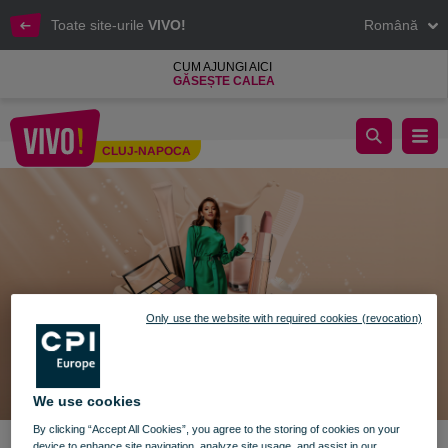
Toate site-urile
VIVO!
Română
CUM AJUNGI AICI
GĂSEȘTE CALEA
BEAUTY TRENDS ÎN LUMEA VIVO!
CLUJ-NAPOCA
Cluj-Napoca
Only use the website with required cookies (revocation)
We use cookies
By clicking “Accept All Cookies”, you agree to the storing of cookies on your
device to enhance site navigation, analyze site usage, and assist in our