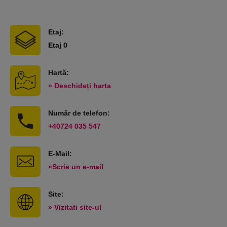
Etaj:
Etaj 0
Hartă:
» Deschideți harta
Număr de telefon:
+40724 035 547
E-Mail:
»Scrie un e-mail
Site:
» Vizitati site-ul