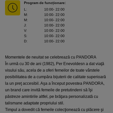
Program de funcționare:
L
:
10:00
- 22:00
M
:
10:00
- 22:00
M
:
10:00
- 22:00
J
:
10:00
- 22:00
V
:
10:00
- 22:00
S
:
10:00
- 22:00
D
:
10:00
- 22:00
Momentele de neuitat se celebrează cu PANDORA
În urmă cu 30 de ani (1982), Per Enevoldesn a dat viaţă
visului său, acela de a oferi femeilor de toate vârstele
posibilitatea de a cumpăra bijuterii de calitate superioară
la un preţ accesibil. Aşa a început povestea PANDORA,
un brand care invită femeile de pretutindeni să îşi
păstreze amintirile altfel, pe brăţara personalizată cu
talismane adaptate propriului stil.
Timpul a dovedit că femeile colecţionează cu plăcere şi