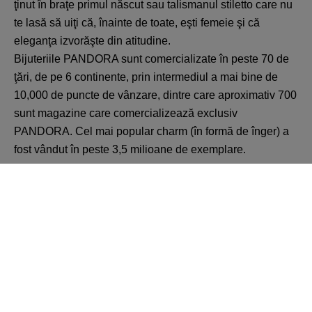
ţinut în braţe primul născut sau talismanul stiletto care nu
te lasă să uiţi că, înainte de toate, eşti femeie şi că
eleganţa izvorăşte din atitudine.
Bijuteriile PANDORA sunt comercializate în peste 70 de
ţări, de pe 6 continente, prin intermediul a mai bine de
10,000 de puncte de vânzare, dintre care aproximativ 700
sunt magazine care comercializează exclusiv
PANDORA. Cel mai popular charm (în formă de înger) a
fost vândut în peste 3,5 milioane de exemplare.
Înapoi
Toate ofertele de la VIVO! Cluj-