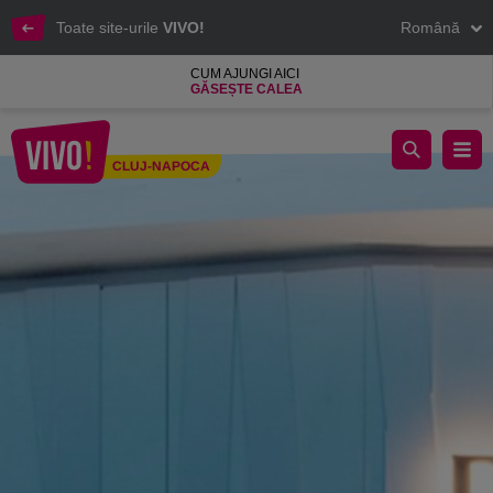
Toate site-urile
VIVO!
Română
CUM AJUNGI AICI
GĂSEȘTE CALEA
Pandora, cel mai popular brand de bijuterii
CLUJ-NAPOCA
Cluj-Napoca