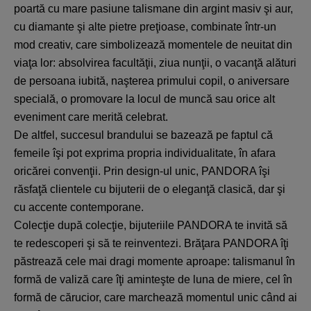
poartă cu mare pasiune talismane din argint masiv şi aur,
cu diamante şi alte pietre preţioase, combinate într-un
mod creativ, care simbolizează momentele de neuitat din
viaţa lor: absolvirea facultăţii, ziua nunţii, o vacanţă alături
de persoana iubită, naşterea primului copil, o aniversare
specială, o promovare la locul de muncă sau orice alt
eveniment care merită celebrat.
De altfel, succesul brandului se bazează pe faptul că
femeile îşi pot exprima propria individualitate, în afara
oricărei convenţii. Prin design-ul unic, PANDORA îşi
răsfaţă clientele cu bijuterii de o eleganţă clasică, dar şi
cu accente contemporane.
Colecţie după colecţie, bijuteriile PANDORA te invită să
te redescoperi şi să te reinventezi. Brăţara PANDORA îţi
păstrează cele mai dragi momente aproape: talismanul în
formă de valiză care îţi aminteşte de luna de miere, cel în
formă de cărucior, care marchează momentul unic când ai