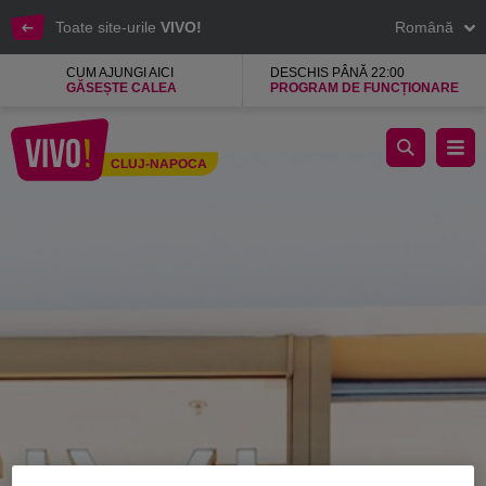
Toate site-urile
VIVO!
Română
CUM AJUNGI AICI
DESCHIS PÂNĂ 22:00
GĂSEȘTE CALEA
PROGRAM DE FUNCȚIONARE
Motivi, haine si accesorii in tendinte pentru femei
CLUJ-NAPOCA
Cluj-Napoca