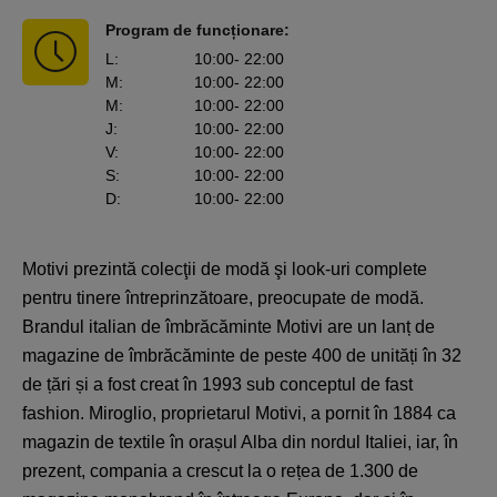
Program de funcționare:
L
:
10:00
- 22:00
M
:
10:00
- 22:00
M
:
10:00
- 22:00
J
:
10:00
- 22:00
V
:
10:00
- 22:00
S
:
10:00
- 22:00
D
:
10:00
- 22:00
Motivi prezintă colecţii de modă şi look-uri complete
pentru tinere întreprinzătoare, preocupate de modă.
Brandul italian de îmbrăcăminte Motivi are un lanț de
magazine de îmbrăcăminte de peste 400 de unități în 32
de țări și a fost creat în 1993 sub conceptul de fast
fashion. Miroglio, proprietarul Motivi, a pornit în 1884 ca
magazin de textile în orașul Alba din nordul Italiei, iar, în
prezent, compania a crescut la o rețea de 1.300 de