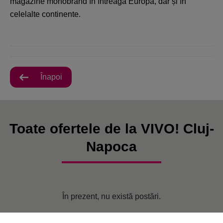
magazine monobrand în întreaga Europa, dar și în
celelalte continente.
Înapoi
Toate ofertele de la VIVO! Cluj-
Napoca
În prezent, nu există postări.